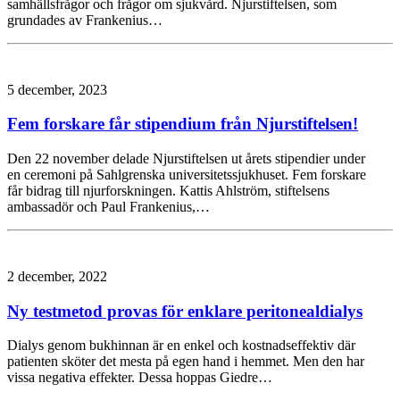
samhällsfrågor och frågor om sjukvård. Njurstiftelsen, som
grundades av Frankenius…
5 december, 2023
Fem forskare får stipendium från Njurstiftelsen!
Den 22 november delade Njurstiftelsen ut årets stipendier under
en ceremoni på Sahlgrenska universitetssjukhuset. Fem forskare
får bidrag till njurforskningen. Kattis Ahlström, stiftelsens
ambassadör och Paul Frankenius,…
2 december, 2022
Ny testmetod provas för enklare peritonealdialys
Dialys genom bukhinnan är en enkel och kostnadseffektiv där
patienten sköter det mesta på egen hand i hemmet. Men den har
vissa negativa effekter. Dessa hoppas Giedre…