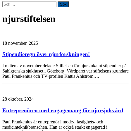
Sök
efter:
njurstiftelsen
18 november, 2025
Stipendieregn över njurforskningen!
I mitten av november delade Stiftelsen för njursjuka ut stipendier på
Sahlgrenska sjukhuset i Göteborg. Värdparet var stiftelsens grundare
Paul Frankenius och TV-profilen Kattis Ahlström….
28 oktober, 2024
Entreprenören med engagemang för njursjukvård
Paul Frankenius är entreprenör i mode-, fastighets- och
medicinteknikbranschen. Han är också starkt engagerad i