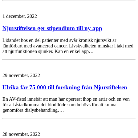
1 december, 2022
Njurstiftelsen ger stipendium till ny app
Lidandet hos en del patienter med svår kronisk njursvikt är
jämförbart med avancerad cancer. Livskvaliteten minskar i takt med
att njurfunktionen sjunker. Kan en enkel app…
29 november, 2022
Ulrika får 75 000 till forskning från Njurstiftelsen
En AV-fistel innebär att man har opererat ihop en artär och en ven
för att åstadkomma det blodflöde som behövs för att kunna
genomföra dialysbehandling….
28 november, 2022