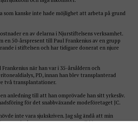
dra som kanske inte hade möjlighet att arbeta på grund
ostnader en av delarna i Njurstiftelsens verksamhet.
om en 50-årspresent till Paul Frankenius av en grupp
ande i stiftelsen och har tidigare donerat en njure
Frankenius när han var i 35-årsåldern och
itonealdialys, PD, innan han blev transplanterad
e två transplantationer.
n anledning till att han omprövade han sitt yrkesliv.
nadsföring för det snabbväxande modeföretaget JC.
övde inte vara sjukskriven. Jag såg ändå att min
rbeta med något annat än som anställd i en