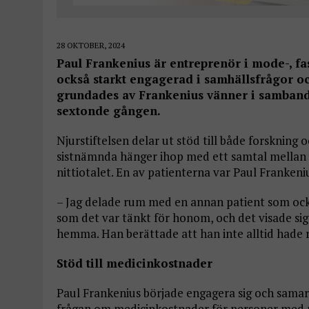
28 OKTOBER, 2024
Paul Frankenius är entreprenör i mode-, fa
också starkt engagerad i samhällsfrågor oc
grundades av Frankenius vänner i samband 
sextonde gången.
Njurstiftelsen delar ut stöd till både forskning 
sistnämnda hänger ihop med ett samtal mellan n
nittiotalet. En av patienterna var Paul Frankeni
– Jag delade rum med en annan patient som ock
som det var tänkt för honom, och det visade sig
hemma. Han berättade att han inte alltid hade 
Stöd till medicinkostnader
Paul Frankenius började engagera sig och samar
frågan om medicinkostnader för personer med 