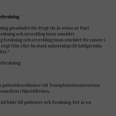
erforskning
ning grundades för drygt tio år sedan av Paul
forskning och utveckling inom området
ig forskning och utveckling inom området för cancer i
 utgå från eller ha stark anknytning till Sahlgrenska
itet.”
erforskning
h patientkoordinator vid Transplantationscentrum
semedlem i Njurstiftelsen.
stöd både till patienter och forskning. Det är en