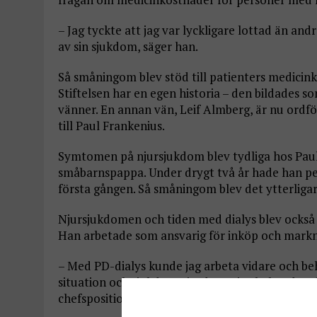
– Jag tyckte att jag var lyckligare lottad än an
av sin sjukdom, säger han.
Så småningom blev stöd till patienters medicink
Stiftelsen har en egen historia – den bildades s
vänner. En annan vän, Leif Almberg, är nu ordför
till Paul Frankenius.
Symtomen på njursjukdom blev tydliga hos Paul 
småbarnspappa. Under drygt två år hade han per
första gången. Så småningom blev det ytterligar
Njursjukdomen och tiden med dialys blev också e
Han arbetade som ansvarig för inköp och mark
– Med PD-dialys kunde jag arbeta vidare och beh
situation och sjukdom gjorde att jag behövde a
chefsposition, säger han.