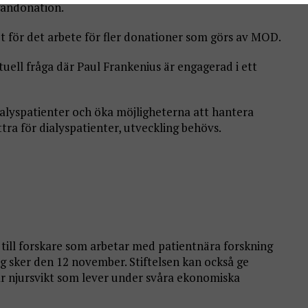
gandonation.
t för det arbete för fler donationer som görs av MOD.
tuell fråga där Paul Frankenius är engagerad i ett
 dialyspatienter och öka möjligheterna att hantera
ttra för dialyspatienter, utveckling behövs.
m till forskare som arbetar med patientnära forskning
g sker den 12 november. Stiftelsen kan också ge
år njursvikt som lever under svåra ekonomiska