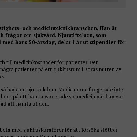
stighets- och medicinteknikbranschen. Han är
h frågor om sjukvård. Njurstiftelsen, som
med hans 50-årsdag, delar i år ut stipendier för
och till medicinkostnader för patienter. Det
ågra patienter på ett sjukhusrum i Borås mitten av
us.
så hade en njursjukdom. Medicinerna fungerade inte
 bero på att han ransonerade sin medicin när han var
råd att hämta ut den.
beta med sjukhuskuratorer för att försöka stötta i
njursjukdom och låga inkomster.