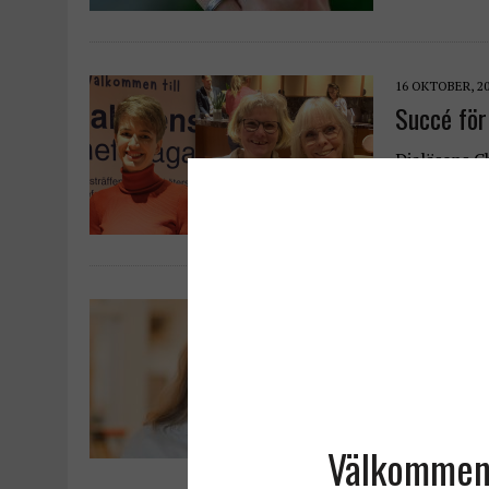
16 OKTOBER, 2
Succé för
Dialäsens C
nätverkande.
erfarenhete
28 JUNI, 2025
Att driva 
Svenskt nju
2007 men re
startade av
Välkommen t