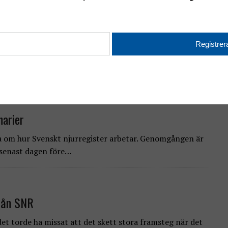
n över tid
hade fokus på utveckling över tid. Registrets egna
dling startade i början av 1990-talet…
narier
 om hur Svenskt njurregister arbetar. Genomgången är
 senast dagen före…
från SNR
t torde ha missat att det skett stora framsteg när det