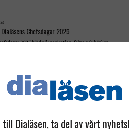
025
 Dialäsens Chefsdagar 2025
hefsdagar 2025 bjöd på inspiration, fakta och härligt
 -Det är så viktigt att få träffas och utbyta
r, sade Anki Ryman, vice ordförande…
svenskt njurregister i en orolig tid
rregister har funnits som sammanhållet register sedan
dan långt dessförinnan fanns flera mindre register,
 kollegor som tidigt förstod vikten av…
ill Dialäsen, ta del av vårt nyhet