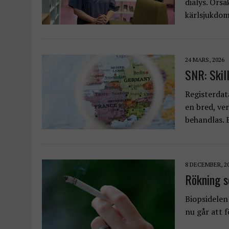
dialys. Orsa
kärlsjukdom
24 MARS, 2026
SNR: Skil
Registerdat
en bred, ver
behandlas. 
8 DECEMBER, 2
Rökning s
Biopsidelen 
nu går att 