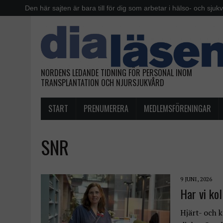
Den här sajten är bara till för dig som arbetar i hälso- och sjuk
NORDENS LEDANDE TIDNING FÖR PERSONAL INOM
TRANSPLANTATION OCH NJURSJUKVÅRD
START
PRENUMERERA
MEDLEMSFÖRENINGAR
SNR
9 JUNI, 2026
Har vi kol
Hjärt- och 