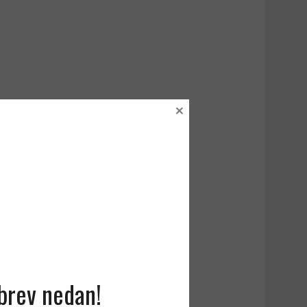
×
sbrev nedan!