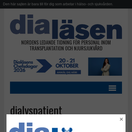
Den här sajten är bara till för dig som arbetar i hälso- och sjukvården.
NORDENS LEDANDE TIDNING FÖR PERSONAL INOM
TRANSPLANTATION OCH NJURSJUKVÅRD
dialyspatient
×