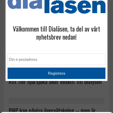
Stipendium till forskning om kognitiv
dysfunktion
Välkommen till Dialäsen, ta del av vårt
nyhetsbrev nedan!
Digitalt stöd i hemmet ger dialyspatienter
ökad frihet
Allt fler njursjuka åker enskilt till dialysen
BNP kan påvisa övervätskning – men är