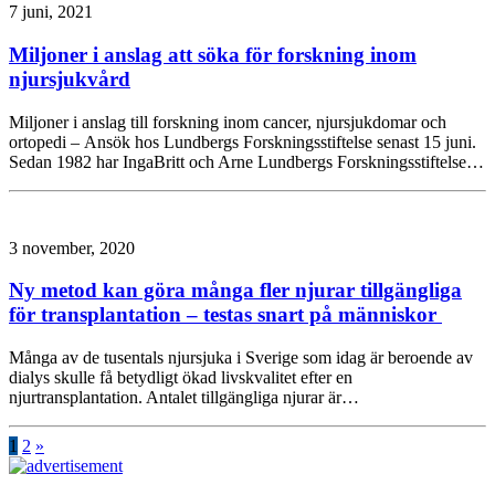
7 juni, 2021
Miljoner i anslag att söka för forskning inom
njursjukvård
Miljoner i anslag till forskning inom cancer, njursjukdomar och
ortopedi – Ansök hos Lundbergs Forskningsstiftelse senast 15 juni.
Sedan 1982 har IngaBritt och Arne Lundbergs Forskningsstiftelse…
3 november, 2020
Ny metod kan göra många fler njurar tillgängliga
för transplantation – testas snart på människor
Många av de tusentals njursjuka i Sverige som idag är beroende av
dialys skulle få betydligt ökad livskvalitet efter en
njurtransplantation. Antalet tillgängliga njurar är…
1
2
»