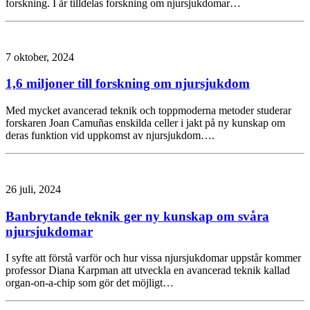
forskning. I år tilldelas forskning om njursjukdomar…
7 oktober, 2024
1,6 miljoner till forskning om njursjukdom
Med mycket avancerad teknik och toppmoderna metoder studerar
forskaren Joan Camuñas enskilda celler i jakt på ny kunskap om
deras funktion vid uppkomst av njursjukdom….
26 juli, 2024
Banbrytande teknik ger ny kunskap om svåra
njursjukdomar
I syfte att förstå varför och hur vissa njursjukdomar uppstår kommer
professor Diana Karpman att utveckla en avancerad teknik kallad
organ-on-a-chip som gör det möjligt…