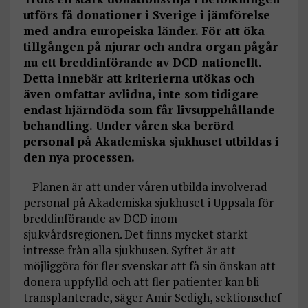
utförs få donationer i Sverige i jämförelse
med andra europeiska länder. För att öka
tillgången på njurar och andra organ pågår
nu ett breddinförande av DCD nationellt.
Detta innebär att kriterierna utökas och
även omfattar avlidna, inte som tidigare
endast hjärndöda som får livsuppehållande
behandling. Under våren ska berörd
personal på Akademiska sjukhuset utbildas i
den nya processen.
– Planen är att under våren utbilda involverad
personal på Akademiska sjukhuset i Uppsala för
breddinförande av DCD inom
sjukvårdsregionen. Det finns mycket starkt
intresse från alla sjukhusen. Syftet är att
möjliggöra för fler svenskar att få sin önskan att
donera uppfylld och att fler patienter kan bli
transplanterade, säger Amir Sedigh, sektionschef