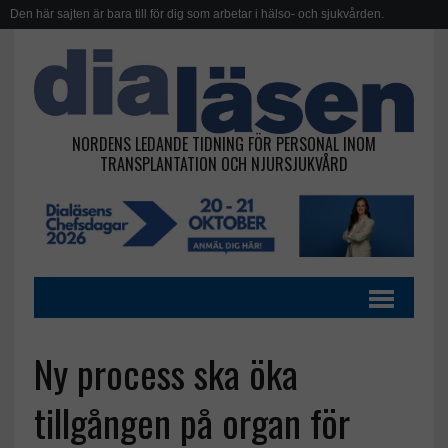
Den här sajten är bara till för dig som arbetar i hälso- och sjukvården.
NORDENS LEDANDE TIDNING FÖR PERSONAL INOM
TRANSPLANTATION OCH NJURSJUKVÅRD
Ny process ska öka
tillgången på organ för