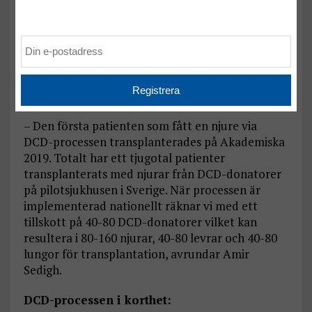
Som ett av sex utvalda sjukhus deltog
Akademiska i en nationell pilot, det så kallade
DCD-projektet som startade 2016. Piloten
avslutades med en nationell slutkonferens i mars
2020 i syfte att implementera DCD inom svensk
hälso- och sjukvård.
– Den första patienten som fått en njure via
DCD-processen transplanterades på Akademiska
2019. Totalt har ett tjugotal patienter
transplanterats med njurar från DCD-donatorer
på pilotsjukhusen i Sverige. När processen är
implementerad nationellt räknar vi med ett
tillskott på 40-80 DCD-donatorer vilket kan
resultera i 80-160 njurar, 40-80 levrar och 40-80
lungor för transplantation, avrundar Amir
Sedigh.
DCD-processen i korthet: