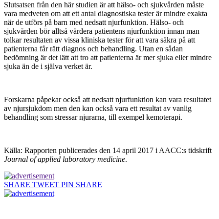
Slutsatsen från den här studien är att hälso- och sjukvården måste
vara medveten om att ett antal diagnostiska tester är mindre exakta
när de utförs på barn med nedsatt njurfunktion. Hälso- och
sjukvården bör alltså värdera patientens njurfunktion innan man
tolkar resultaten av vissa kliniska tester för att vara säkra på att
patienterna får rätt diagnos och behandling. Utan en sådan
bedömning är det lätt att tro att patienterna är mer sjuka eller mindre
sjuka än de i själva verket är.
Forskarna påpekar också att nedsatt njurfunktion kan vara resultatet
av njursjukdom men den kan också vara ett resultat av vanlig
behandling som stressar njurarna, till exempel kemoterapi.
Källa: Rapporten publicerades den 14 april 2017 i AACC:s tidskrift
Journal of applied laboratory medicine
.
SHARE
TWEET
PIN
SHARE