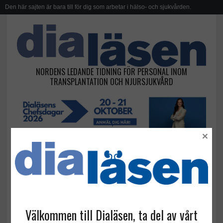
Den här sajten är bara till för dig som arbetar i hälso- och sjukvården.
NORDENS LEDANDE TIDNING FÖR PERSONAL INOM
TRANSPLANTATION OCH NJURSJUKVÅRD
×
utbildning vid sjukdom
Välkommen till Dialäsen, ta del av vårt