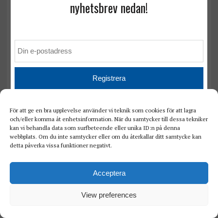
nyhetsbrev nedan!
Norsk modell för patientutbildning ger
goda resultat vid långvarig sjukdom
För att ge en bra upplevelse använder vi teknik som cookies för att lagra
och/eller komma åt enhetsinformation. När du samtycker till dessa tekniker
kan vi behandla data som surfbeteende eller unika ID:n på denna
webbplats. Om du inte samtycker eller om du återkallar ditt samtycke kan
detta påverka vissa funktioner negativt.
Acceptera
View preferences