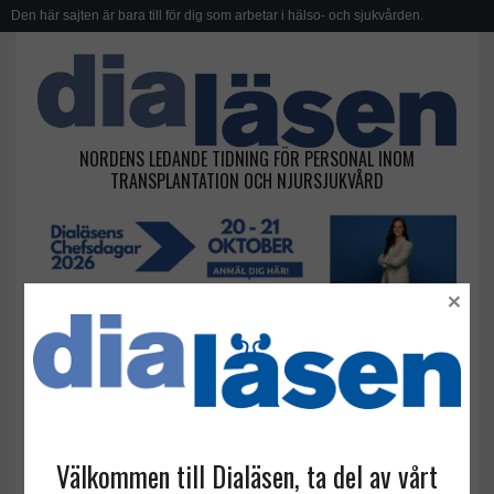
Den här sajten är bara till för dig som arbetar i hälso- och sjukvården.
NORDENS LEDANDE TIDNING FÖR PERSONAL INOM
TRANSPLANTATION OCH NJURSJUKVÅRD
×
njurdonator och benfraktur
Välkommen till Dialäsen, ta del av vårt