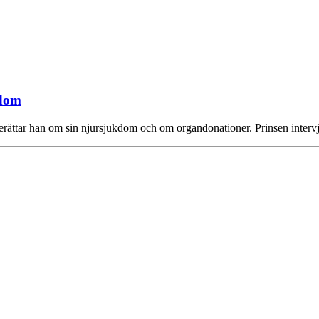
kdom
erättar han om sin njursjukdom och om organdonationer. Prinsen interv