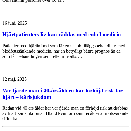
Omvänt har personer över 60 år…
16 juni, 2025
Hjärtpatienters liv kan räddas med enkel medicin
Patienter med hjärtinfarkt som får en snabb tilläggsbehandling med
blodfettssänkande medicin, har en betydligt bättre prognos än de
som får behandlingen sent, eller inte alls….
12 maj, 2025
Var fjärde man i 40-årsåldern har förhöjd risk för
hjärt – kärlsjukdom
Redan vid 40 års ålder har var fjärde man en förhöjd risk att drabbas
av hjärt-kärlsjukdomar. Bland kvinnor i samma ålder är motsvarande
siffra bara…