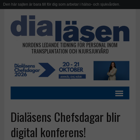
Den här sajten är bara till för dig som arbetar i hälso- och sjukvården.
NORDENS LEDANDE TIDNING FÖR PERSONAL INOM
TRANSPLANTATION OCH NJURSJUKVÅRD
Dialäsens Chefsdagar blir
digital konferens!