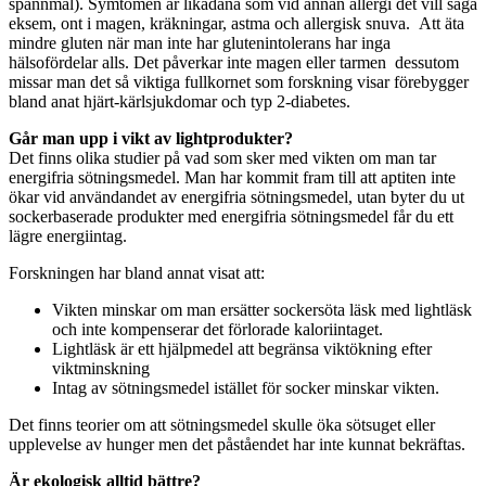
spannmål). Symtomen är likadana som vid annan allergi det vill säga
eksem, ont i magen, kräkningar, astma och allergisk snuva. Att äta
mindre gluten när man inte har glutenintolerans har inga
hälsofördelar alls. Det påverkar inte magen eller tarmen dessutom
missar man det så viktiga fullkornet som forskning visar förebygger
bland anat hjärt-kärlsjukdomar och typ 2-diabetes.
Går man upp i vikt av lightprodukter?
Det finns olika studier på vad som sker med vikten om man tar
energifria sötningsmedel. Man har kommit fram till att aptiten inte
ökar vid användandet av energifria sötningsmedel, utan byter du ut
sockerbaserade produkter med energifria sötningsmedel får du ett
lägre energiintag.
Forskningen har bland annat visat att:
Vikten minskar om man ersätter sockersöta läsk med lightläsk
och inte kompenserar det förlorade kaloriintaget.
Lightläsk är ett hjälpmedel att begränsa viktökning efter
viktminskning
Intag av sötningsmedel istället för socker minskar vikten.
Det finns teorier om att sötningsmedel skulle öka sötsuget eller
upplevelse av hunger men det påståendet har inte kunnat bekräftas.
Är ekologisk alltid bättre?