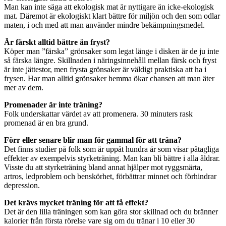
Man kan inte säga att ekologisk mat är nyttigare än icke-ekologisk
mat. Däremot är ekologiskt klart bättre för miljön och den som odlar
maten, i och med att man använder mindre bekämpningsmedel.
Är färskt alltid bättre än fryst?
Köper man ”färska” grönsaker som legat länge i disken är de ju inte
så färska längre. Skillnaden i näringsinnehåll mellan färsk och fryst
är inte jättestor, men frysta grönsaker är väldigt praktiska att ha i
frysen. Har man alltid grönsaker hemma ökar chansen att man äter
mer av dem.
Promenader är inte träning?
Folk underskattar värdet av att promenera. 30 minuters rask
promenad är en bra grund.
Förr eller senare blir man för gammal för att träna?
Det finns studier på folk som är uppåt hundra år som visar påtagliga
effekter av exempelvis styrketräning. Man kan bli bättre i alla åldrar.
Visste du att styrketräning bland annat hjälper mot ryggsmärta,
artros, ledproblem och benskörhet, förbättrar minnet och förhindrar
depression.
Det krävs mycket träning för att få effekt?
Det är den lilla träningen som kan göra stor skillnad och du bränner
kalorier från första rörelse vare sig om du tränar i 10 eller 30