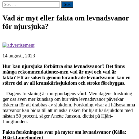
Sök
efter:
Vad är myt eller fakta om levnadsvanor
för njursjuka?
14 augusti, 2023
Hur kan njursjuka förbättra sina levnadsvanor? Det finns
många rekommendationer-men vad är myt och vad är
fakta?
Ett är säkert: genom förändrade levnadsvanor kan en
större del av all kranskärlssjukdom och stroke förebyggas.
– Dagens forskning är morgondagens vård. Men dagens forskning
ger oss även mer kunskap om hur våra levnadsvanor påverkar
riskerna för att drabbas av sjukdom. Forskning visar att hälsosamma
matvanor kan bidra till att minska risken för hjärt-kärlsjukdom med
nästan 50 procent, säger Anette Jansson, dietist på Hjärt-
Lungfonden.
Fakta forskningens svar på myter om levnadsvanor (Källa:
Hjärt-Lungfonden)