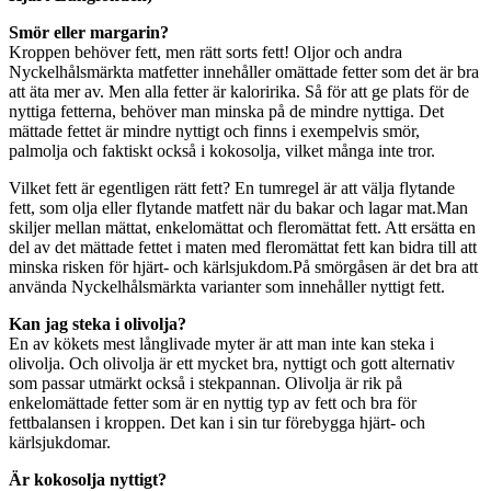
Smör eller margarin?
Kroppen behöver fett, men rätt sorts fett! Oljor och andra
Nyckelhålsmärkta matfetter innehåller omättade fetter som det är bra
att äta mer av. Men alla fetter är kaloririka. Så för att ge plats för de
nyttiga fetterna, behöver man minska på de mindre nyttiga. Det
mättade fettet är mindre nyttigt och finns i exempelvis smör,
palmolja och faktiskt också i kokosolja, vilket många inte tror.
Vilket fett är egentligen rätt fett? En tumregel är att välja flytande
fett, som olja eller flytande matfett när du bakar och lagar mat.Man
skiljer mellan mättat, enkelomättat och fleromättat fett. Att ersätta en
del av det mättade fettet i maten med fleromättat fett kan bidra till att
minska risken för hjärt- och kärlsjukdom.På smörgåsen är det bra att
använda Nyckelhålsmärkta varianter som innehåller nyttigt fett.
Kan jag steka i olivolja?
En av kökets mest långlivade myter är att man inte kan steka i
olivolja. Och olivolja är ett mycket bra, nyttigt och gott alternativ
som passar utmärkt också i stekpannan. Olivolja är rik på
enkelomättade fetter som är en nyttig typ av fett och bra för
fettbalansen i kroppen. Det kan i sin tur förebygga hjärt- och
kärlsjukdomar.
Är kokosolja nyttigt?