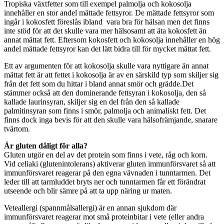
Tropiska växtfetter som till exempel palmolja och kokosolja
innehåller en stor andel mättade fettsyror. De mättade fettsyror som
ingår i kokosfett föreslås ibland vara bra för hälsan men det finns
inte stöd för att det skulle vara mer hälsosamt att äta kokosfett än
annat mättat fett. Eftersom kokosfett och kokosolja innehåller en hög
andel mättade fettsyror kan det lätt bidra till för mycket mättat fett.
Ett av argumenten för att kokosolja skulle vara nyttigare än annat
mättat fett är att fettet i kokosolja är av en särskild typ som skiljer sig
från det fett som du hittar i bland annat smör och grädde.Det
stämmer också att den dominerande fettsyran i kokosolja, den så
kallade laurinsyran, skiljer sig en del från den så kallade
palmitinsyran som finns i smör, palmolja och animaliskt fett. Det
finns dock inga bevis för att den skulle vara hälsofrämjande, snarare
tvärtom.
Är gluten dåligt för alla?
Gluten utgör en del av det protein som finns i vete, råg och korn.
Vid celiaki (glutenintolerans) aktiverar gluten immunförsvaret så att
immunförsvaret reagerar på den egna vävnaden i tunntarmen. Det
leder till att tarmluddet bryts ner och tunntarmen får ett förändrat
utseende och blir sämre på att ta upp näring ur maten.
Veteallergi (spannmålsallergi) är en annan sjukdom där
immunförsvaret reagerar mot små proteinbitar i vete (eller andra