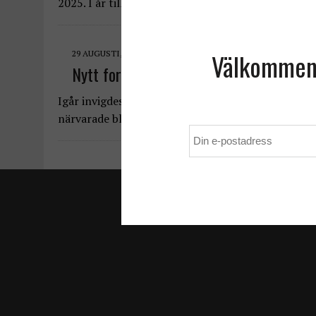
2025. I år tilldelas njurforskningen 8,1 miljoner 
Välkommen t
29 AUGUSTI, 2023
Nytt forskningscentrum för njurmedicin 
Igår invigdes Ingrid Asps centrum för njurmedicins
närvarade bland andra rektor Jan-Ingvar Jönsson,