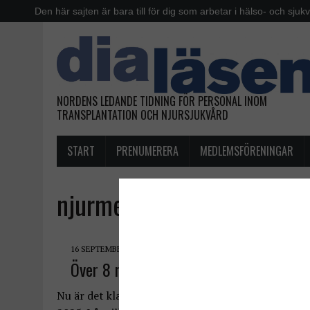
Den här sajten är bara till för dig som arbetar i hälso- och sjuk
NORDENS LEDANDE TIDNING FÖR PERSONAL INOM
TRANSPLANTATION OCH NJURSJUKVÅRD
START
PRENUMERERA
MEDLEMSFÖRENINGAR
njurmedicinsk forskning
16 SEPTEMBER, 2025
Över 8 miljoner kronor till njurforsknin
Nu är det klart vilka forskare som får anslag från