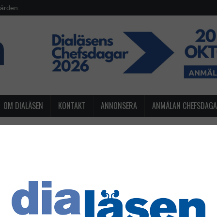
vården.
OM DIALÄSEN
KONTAKT
ANNONSERA
ANMÄLAN CHEFSDAG
gen!
 IngaBritt och Arne Lundbergs Forskningsstiftelse för