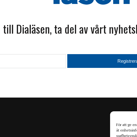
kronor fördelat…
ill Dialäsen, ta del av vårt nyhet
i Linköping
k forskning vid Linköpings universitet. Vid invigningen
 forskare som är knutna till centrumet…
För att ge e
åt enhetsinf
surfbeteende