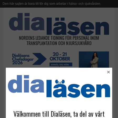
Den här sajten är bara till för dig som arbetar i hälso- och sjukvården.
NORDENS LEDANDE TIDNING FÖR PERSONAL INOM
TRANSPLANTATION OCH NJURSJUKVÅRD
×
kronisk avstötning
Välkommen till Dialäsen, ta del av vårt