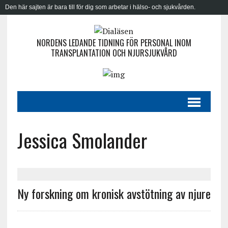
Den här sajten är bara till för dig som arbetar i hälso- och sjukvården.
NORDENS LEDANDE TIDNING FÖR PERSONAL INOM
TRANSPLANTATION OCH NJURSJUKVÅRD
Jessica Smolander
Ny forskning om kronisk avstötning av njure