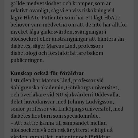
gällde medvetslöshet och kramper, som är
relativt ovanligt, såg vi en viss riskökning vid
lägre HbA1c. Patienter som har ett lågt HbA1c
behöver vara medvetna om att de inte har alltför
mycket låga glukosvärden, svängningar i
blodsockret eller ansträngningar att hantera sin
diabetes, säger Marcus Lind, professor i
diabetologi och förstaförfattare bakom
publiceringen.
Kunskap också för föräldrar
I studien har Marcus Lind, professor vid
Sahlgrenska akademin, Göteborgs universitet,
och överläkare vid NU-sjukvården i Uddevalla,
delat huvudansvar med Johnny Ludvigsson,
senior professor vid Linköpings universitet, med
diabetes hos barn som specialområde.
– Att bättre känna till sambandet mellan
blodsockernivå och risk är ytterst viktigt då
vården, samhället, patienter och föräldrar