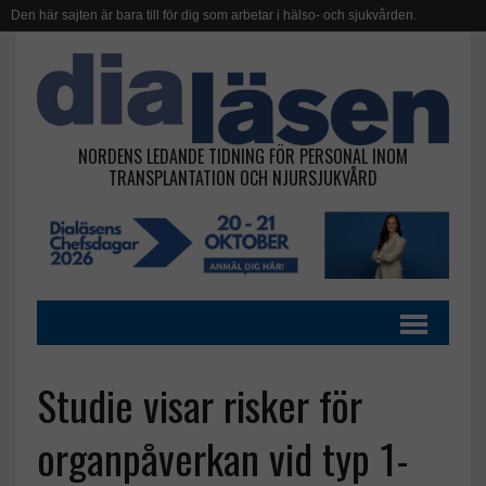
Den här sajten är bara till för dig som arbetar i hälso- och sjukvården.
NORDENS LEDANDE TIDNING FÖR PERSONAL INOM
TRANSPLANTATION OCH NJURSJUKVÅRD
Studie visar risker för
organpåverkan vid typ 1-