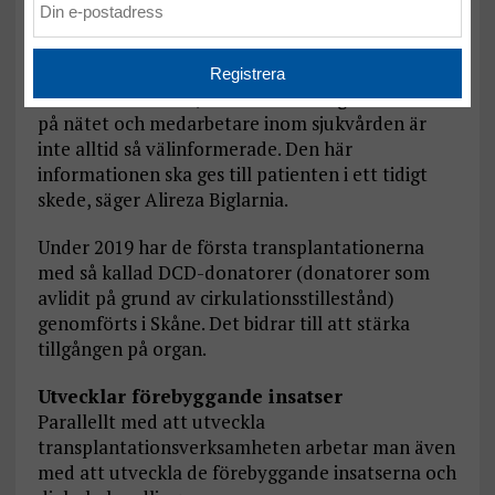
har tagits fram som ska användas i hela Södra
sjukvårdsregionen.
– Ofta informeras det för sent om det här med
levande donatorer, det finns felaktig information
på nätet och medarbetare inom sjukvården är
inte alltid så välinformerade. Den här
informationen ska ges till patienten i ett tidigt
skede, säger Alireza Biglarnia.
Under 2019 har de första transplantationerna
med så kallad DCD-donatorer (donatorer som
avlidit på grund av cirkulationsstillestånd)
genomförts i Skåne. Det bidrar till att stärka
tillgången på organ.
Utvecklar förebyggande insatser
Parallellt med att utveckla
transplantationsverksamheten arbetar man även
med att utveckla de förebyggande insatserna och