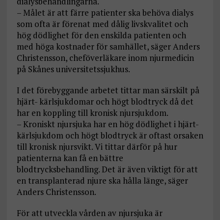
dialysbehandlingarna.
– Målet är att färre patienter ska behöva dialys
som ofta är förenat med dålig livskvalitet och
hög dödlighet för den enskilda patienten och
med höga kostnader för samhället, säger Anders
Christensson, cheföverläkare inom njurmedicin
på Skånes universitetssjukhus.
I det förebyggande arbetet tittar man särskilt på
hjärt- kärlsjukdomar och högt blodtryck då det
har en koppling till kronisk njursjukdom.
– Kroniskt njursjuka har en hög dödlighet i hjärt-
kärlsjukdom och högt blodtryck är oftast orsaken
till kronisk njursvikt. Vi tittar därför på hur
patienterna kan få en bättre
blodtrycksbehandling. Det är även viktigt för att
en transplanterad njure ska hålla länge, säger
Anders Christensson.
För att utveckla vården av njursjuka är