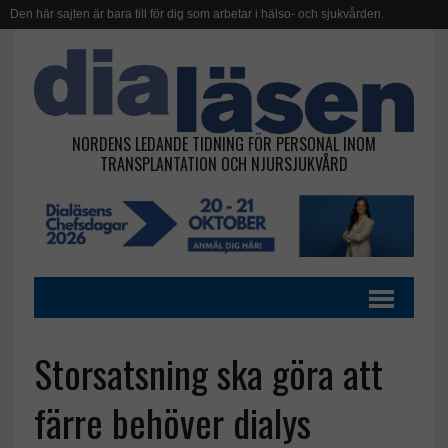
Den här sajten är bara till för dig som arbetar i hälso- och sjukvården.
NORDENS LEDANDE TIDNING FÖR PERSONAL INOM
TRANSPLANTATION OCH NJURSJUKVÅRD
Storsatsning ska göra att
färre behöver dialys