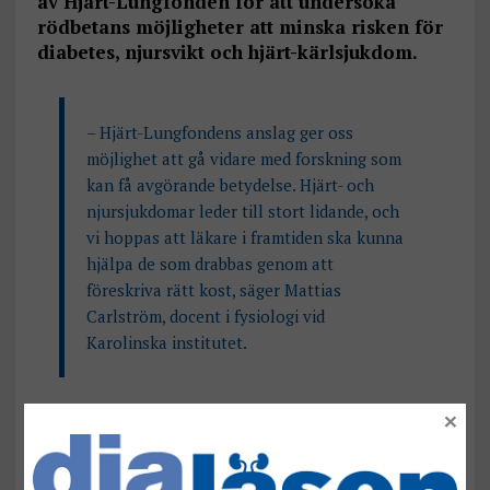
av Hjärt-Lungfonden för att undersöka
rödbetans möjligheter att minska risken för
diabetes, njursvikt och hjärt-kärlsjukdom.
– Hjärt-Lungfondens anslag ger oss
möjlighet att gå vidare med forskning som
kan få avgörande betydelse. Hjärt- och
njursjukdomar leder till stort lidande, och
vi hoppas att läkare i framtiden ska kunna
hjälpa de som drabbas genom att
föreskriva rätt kost, säger Mattias
Carlström, docent i fysiologi vid
Karolinska institutet.
Det finns ett samband mellan högt blodtryck, typ
×
2-diabetes och njursvikt. Mycket talar för att
kopplingen kan bero på oxidativ stress, det vill
säga starkt reaktionsbenägna syreföreningar som