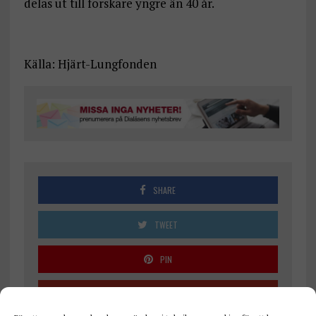
delas ut till forskare yngre än 40 år.
Källa: Hjärt-Lungfonden
SHARE
TWEET
PIN
SHARE