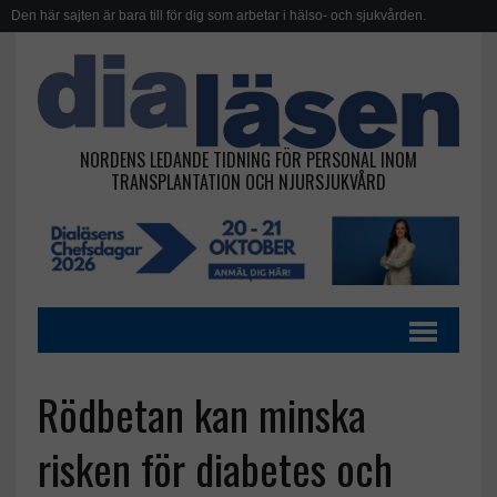
Den här sajten är bara till för dig som arbetar i hälso- och sjukvården.
NORDENS LEDANDE TIDNING FÖR PERSONAL INOM
TRANSPLANTATION OCH NJURSJUKVÅRD
Rödbetan kan minska
risken för diabetes och