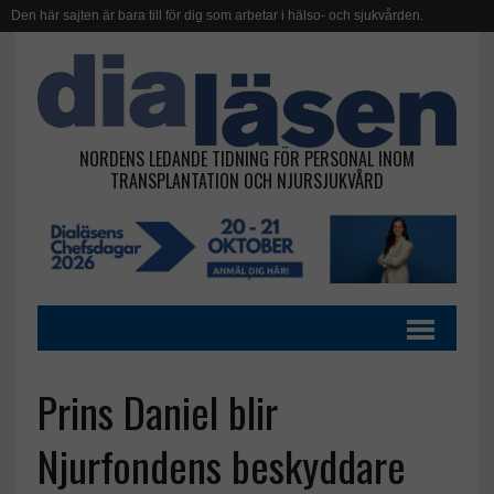
Den här sajten är bara till för dig som arbetar i hälso- och sjukvården.
NORDENS LEDANDE TIDNING FÖR PERSONAL INOM
TRANSPLANTATION OCH NJURSJUKVÅRD
Prins Daniel blir
Njurfondens beskyddare