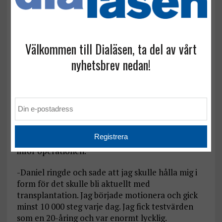
Välkommen till Dialäsen, ta del av vårt
nyhetsbrev nedan!
I år är det fjorton år sedan Olle
Westling donerade sin ena njure
till son prins Daniel.
Men resan till transplantation var inte rak. När
Dialäsen intervjuade pappa Olle Westling vid
Vårmötet i Gävle 2019 berättade han om turerna
inför operationen.
-Daniel ringde och sade att jag skulle hålla mig i
form för det skulle bli aktuellt med
transplantation. Jag började motionera och gick
minst 10 000 steg varje dag. Jag fick testvärden
som en 20-åring och var enormt lycklig.