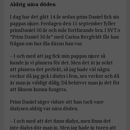
Aldrig nära döden
I dag har det gått 14 år sedan prins Daniel fick sin
pappas njure. Fredagen den 15 september fyller
prinsDaniel 50 år och mår fortfarande bra. I SVT:s
”Prins Daniel 50 år” med Carina Bergfeldt får han
frågan om hur illa däran han var.
– I och med att jag fick min pappas njure så
kunde ju vi planera för det. Men det är ju svårt
att planera det perfekt, så jag hade väl några
veckor då jag gick i dialys i fem, sex veckor och då
är man ju väldigt dålig. Då behöver man ju det för
att liksom kunna fungera.
Prins Daniel säger vidare att han tack vare
dialysen aldrig var nära döden.
– I och med att det finns dialys, men finns det
inte dialys dör man ju. Men jag hade ju turen att