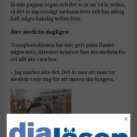
få min pappas organ och det är ju nu 14 år sedan,
så det är jag otroligt tacksam över och har aldrig
haft några bakslag sedan dess.
Äter medicin dagligen
Transplantationen har inte gett prins Daniel
några men, däremot behöver han äta medicin för
att allt ska vara bra.
– Jag märker inte det. Det är mer att man tar
medicin varje dag för att njuren ska fungera.
×