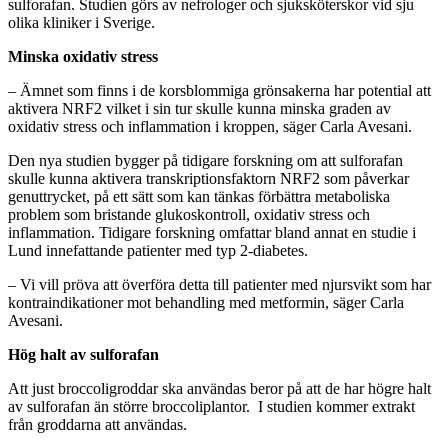
sulforafan. Studien görs av nefrologer och sjuksköterskor vid sju
olika kliniker i Sverige.
Minska oxidativ stress
– Ämnet som finns i de korsblommiga grönsakerna har potential att
aktivera NRF2 vilket i sin tur skulle kunna minska graden av
oxidativ stress och inflammation i kroppen, säger Carla Avesani.
Den nya studien bygger på tidigare forskning om att sulforafan
skulle kunna aktivera transkriptionsfaktorn NRF2 som påverkar
genuttrycket, på ett sätt som kan tänkas förbättra metaboliska
problem som bristande glukoskontroll, oxidativ stress och
inflammation. Tidigare forskning omfattar bland annat en studie i
Lund innefattande patienter med typ 2-diabetes.
– Vi vill pröva att överföra detta till patienter med njursvikt som har
kontraindikationer mot behandling med metformin, säger Carla
Avesani.
Hög halt av sulforafan
Att just broccoligroddar ska användas beror på att de har högre halt
av sulforafan än större broccoliplantor. I studien kommer extrakt
från groddarna att användas.