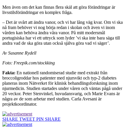
Men även om det kan finnas flera skäl att göra förändringar är
livsstilsförändringar en komplex fråga.
– Det är svårt att ändra vanor, och vi har lång väg kvar. Om vi ska
nå fram behöver vi nog börja redan i skolan och även vi inom
vården kan behöva ändra våra vanor. På mitt modersmål
portugisiska har vi ett uttryck som lyder ’vi ska inte bara säga till
andra vad de ska göra utan också själva göra vad vi säger’.
Av Susanne Rydell
Foto: Freepik.com/stockking
Fakta:
En nationell randomiserad studie med extrakt från
broccoligroddar hos patienter med njursvikt och typ-2 diabetes
planeras inom Nätverket för klinisk behandlingsforskning inom
njurmedicin. Studien startades under våren och väntas pågå under
20 veckor. Peter Stenvinkel, huvudansvarig, och Marie Evans är
några av de som arbetar med studien. Carla Avesani är
projektkoordinator.
SHARE
TWEET
PIN
SHARE