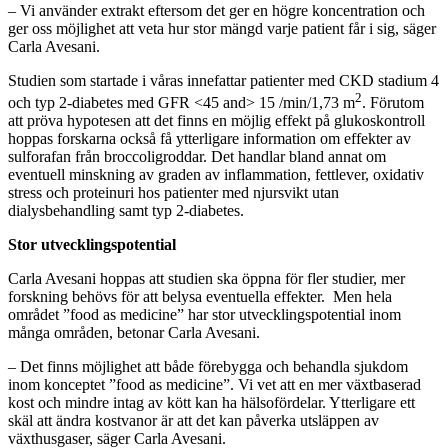
– Vi använder extrakt eftersom det ger en högre koncentration och
ger oss möjlighet att veta hur stor mängd varje patient får i sig, säger
Carla Avesani.
Studien som startade i våras innefattar patienter med CKD stadium 4
2
och typ 2-diabetes med GFR <45 and> 15 /min/1,73 m
. Förutom
att pröva hypotesen att det finns en möjlig effekt på glukoskontroll
hoppas forskarna också få ytterligare information om effekter av
sulforafan från broccoligroddar. Det handlar bland annat om
eventuell minskning av graden av inflammation, fettlever, oxidativ
stress och proteinuri hos patienter med njursvikt utan
dialysbehandling samt typ 2-diabetes.
Stor utvecklingspotential
Carla Avesani hoppas att studien ska öppna för fler studier, mer
forskning behövs för att belysa eventuella effekter. Men hela
området ”food as medicine” har stor utvecklingspotential inom
många områden, betonar Carla Avesani.
– Det finns möjlighet att både förebygga och behandla sjukdom
inom konceptet ”food as medicine”. Vi vet att en mer växtbaserad
kost och mindre intag av kött kan ha hälsofördelar. Ytterligare ett
skäl att ändra kostvanor är att det kan påverka utsläppen av
växthusgaser, säger Carla Avesani.