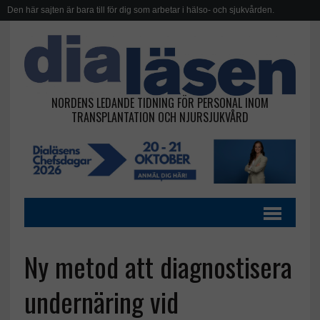
Den här sajten är bara till för dig som arbetar i hälso- och sjukvården.
NORDENS LEDANDE TIDNING FÖR PERSONAL INOM
TRANSPLANTATION OCH NJURSJUKVÅRD
Ny metod att diagnostisera
undernäring vid