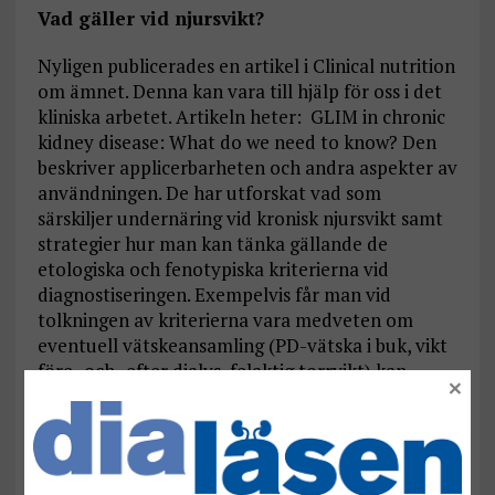
Vad gäller vid njursvikt?
Nyligen publicerades en artikel i Clinical nutrition
om ämnet. Denna kan vara till hjälp för oss i det
kliniska arbetet. Artikeln heter: GLIM in chronic
kidney disease: What do we need to know? Den
beskriver applicerbarheten och andra aspekter av
användningen. De har utforskat vad som
särskiljer undernäring vid kronisk njursvikt samt
strategier hur man kan tänka gällande de
etologiska och fenotypiska kriterierna vid
diagnostiseringen. Exempelvis får man vid
tolkningen av kriterierna vara medveten om
eventuell vätskeansamling (PD-vätska i buk, vikt
före- och- efter dialys, felaktig torrvikt) kan
×
påverka kriterierna för både oavsiktlig
viktförlust, BMI och reducerad muskelmassa.
Likaså att patienter med dialysbehandling alltid
uppfyller kriterierna för inflammation. För de