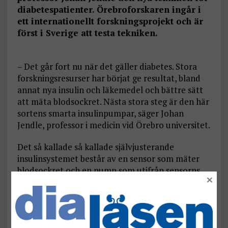
diabetespatienter. Örebroforskaren ingår i
ett internationellt forskningsprojekt och är
först i Sverige att testa tekniken.
– Det går fort nu när det gäller diabetes. Stora
forskningsresurser har börjat ge resultat, bland
annat nya insulin och läkemedel och bättre sätt
att mäta blodsockret. Nästa stora steg är den här
sortens smarta insulinpumpar, säger Johan
Jendle, professor i medicin vid Örebro universitet.
Det så kallade så kallade självjusterande
insulinsystemet består av en sensor som mäter
blodsockret och en pump som utifrån sensorns
×
mätningar tillför rätt mängd insulin. USA, Kanada
och sex europeiska länder, där Örebro
representerar Sverige, deltar i studien. Totalt
kommer 1120 patienter ingå i studien och upp till