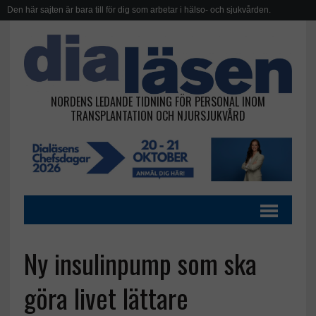
Den här sajten är bara till för dig som arbetar i hälso- och sjukvården.
NORDENS LEDANDE TIDNING FÖR PERSONAL INOM
TRANSPLANTATION OCH NJURSJUKVÅRD
Ny insulinpump som ska
göra livet lättare