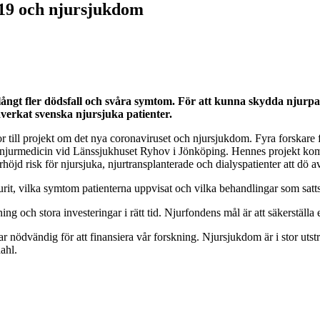
-19 och njursjukdom
ngt fler dödsfall och svåra symtom. För att kunna skydda njurpati
erkat svenska njursjuka patienter.
r till projekt om det nya coronaviruset och njursjukdom. Fyra forskare 
i njurmedicin vid Länssjukhuset Ryhov i Jönköping. Hennes projekt ko
öjd risk för njursjuka, njurtransplanterade och dialyspatienter att dö av
urit, vilka symtom patienterna uppvisat och vilka behandlingar som satts
 och stora investeringar i rätt tid. Njurfondens mål är att säkerställa et
nödvändig för att finansiera vår forskning. Njursjukdom är i stor utstr
ahl.