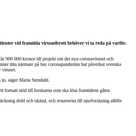
enter vid framtida virusutbrott behöver vi ta reda på varför.
får 900 000 kronor till projekt om det nya coronaviruset och
mmer titta närmare på hur coronapandemin har påverkat svenska
 viruset.
 in, säger Maria Stendahl.
t fortsatt stöd till forskarna som ska lösa framtidens gåtor.
äckning dold och okänd, och resurserna till njurforskning alltför