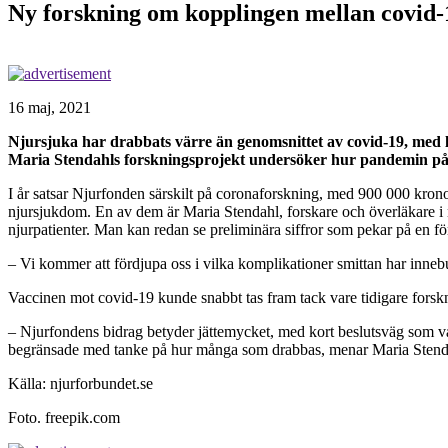
Ny forskning om kopplingen mellan covid
16 maj, 2021
Njursjuka har drabbats värre än genomsnittet av covid-19, med lå
Maria Stendahls forskningsprojekt undersöker hur pandemin påv
I år satsar Njurfonden särskilt på coronaforskning, med 900 000 krono
njursjukdom. En av dem är Maria Stendahl, forskare och överläkare 
njurpatienter. Man kan redan se preliminära siffror som pekar på en förh
– Vi kommer att fördjupa oss i vilka komplikationer smittan har inneb
Vaccinen mot covid-19 kunde snabbt tas fram tack vare tidigare forskning
– Njurfondens bidrag betyder jättemycket, med kort beslutsväg som var 
begränsade med tanke på hur många som drabbas, menar Maria Stend
Källa: njurforbundet.se
Foto. freepik.com