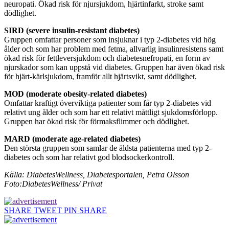
neuropati. Ökad risk för njursjukdom, hjärtinfarkt, stroke samt
dödlighet.
SIRD (severe insulin-resistant diabetes)
Gruppen omfattar personer som insjuknar i typ 2-diabetes vid hög
ålder och som har problem med fetma, allvarlig insulinresistens samt
ökad risk för fettleversjukdom och diabetesnefropati, en form av
njurskador som kan uppstå vid diabetes. Gruppen har även ökad risk
för hjärt-kärlsjukdom, framför allt hjärtsvikt, samt dödlighet.
MOD (moderate obesity-related diabetes)
Omfattar kraftigt överviktiga patienter som får typ 2-diabetes vid
relativt ung ålder och som har ett relativt måttligt sjukdomsförlopp.
Gruppen har ökad risk för förmaksflimmer och dödlighet.
MARD (moderate age-related diabetes)
Den största gruppen som samlar de äldsta patienterna med typ 2-
diabetes och som har relativt god blodsockerkontroll.
Källa: DiabetesWellness, Diabetesportalen, Petra Olsson
Foto:DiabetesWellness/ Privat
SHARE
TWEET
PIN
SHARE