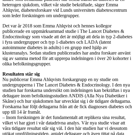
heterogen sjukdom, vilket vår studie bekräftade, säger Emma
Ahlqvist, diabetesforskare vid Lunds universitets diabetescentrum
som leder forskningen om undergrupper.
Det var år 2018 som Emma Ahlqvist och hennes kollegor
publicerade en uppmärksammad studie i The Lancet Diabetes &
Endocrinology som visade att det är möjligt att dela in typ 2-diabetes
i fyra undergrupper och typ 1-diabetes och LADA (latent
autoimmune diabetes in adults) i en grupp med hjälp av
klusteranalys. Sedan studien publicerades har andra forskare använt
sig av samma metod för att upprepa indelningen i över 20 kohorter i
olika befolkningsgrupper.
Resultaten står sig
Nu publicerar Emma Ahlqvists forskargrupp en ny studie om
undergrupperna i The Lancet Diabetes & Endocrinology. I den nya
studien har forskarna undersökt om indelningen kan bekräftas i nya
deltagare inom befolkningsstudien ANDIS (Alla Nya Diabetiker i
Skåne) och hur sjukdomen har utvecklat sig i de tidigare deltagarna.
Forskarna har följt deltagarna från att de fick diagnosen diabetes och
upp till 14 år framåt.
– Inom forskningen är det fundamentalt att replikera sina resultat,
vilket vi har gjort i vår datadrivna analys. Vår nya studie visar att
våra tidigare resultat står sig väl. I den här studien har vi dessutom
utökat uppföljningstiden, antalet deltagare och även tittat på data