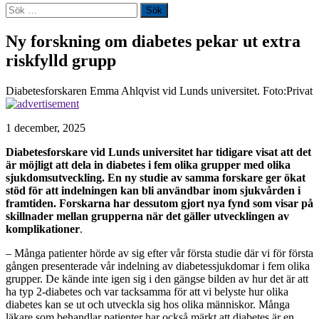
Sök
efter:
Ny forskning om diabetes pekar ut extra
riskfylld grupp
Diabetesforskaren Emma Ahlqvist vid Lunds universitet. Foto:Privat
1 december, 2025
Diabetesforskare vid Lunds universitet har tidigare visat att det
är möjligt att dela in diabetes i fem olika grupper med olika
sjukdomsutveckling. En ny studie av samma forskare ger ökat
stöd för att indelningen kan bli användbar inom sjukvården i
framtiden. Forskarna har dessutom gjort nya fynd som visar på
skillnader mellan grupperna när det gäller utvecklingen av
komplikationer
.
– Många patienter hörde av sig efter vår första studie där vi för första
gången presenterade vår indelning av diabetessjukdomar i fem olika
grupper. De kände inte igen sig i den gängse bilden av hur det är att
ha typ 2-diabetes och var tacksamma för att vi belyste hur olika
diabetes kan se ut och utveckla sig hos olika människor. Många
läkare som behandlar patienter har också märkt att diabetes är en