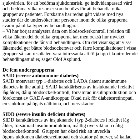
sjukvården, för att bedöma sjukdomsrisk, ge individanpassad vård
och bedöma vilka resurser som behövs för att behandla olika
grupper av patienter. Forskarna har redan gått vidare med nya
studier där de undersöker hur personer inom de olika grupperna
svarar på olika typer av behandlingar.
– Vi har börjat analysera data om blodsockerkontroll i relation till
vilka läkemedel de olika grupperna tar, men också hur mycket
komplikationer de får vid behandlingen. Om det visar sig att vissa
läkemedel ger bättre blodsockersvar och färre komplikationer i vissa
grupper så kan resultaten vara intressanta att följa upp i kontrollerade
behandlingsstudier, säger Olof Asplund.
De fem undergrupperna
SAID (severe autoimmune diabetes)
SAID motsvarar typ 1-diabetes och LADA (latent autoimmune
diabetes in the adult). SAID karaktäriseras av insjuknande i relativt
låg ålder, dålig blodsockerkontroll, försämrad insulinproduktion och
förekomst av GADA-antikroppar. Ökad risk för diabetesretinopati,
en sjukdom på ögats näthinna, och nervskador.
SIDD (severe insulin-deficient diabetes)
SIDD karaktäriseras av insjuknande i typ 2-diabetes i relativt låg
ålder, försämrad insulinproduktion, måttlig övervikt och dålig
blodsockerkontroll. Gruppen har ökad risk att utveckla
ögonsjukdomen diabetesretinopati och skador på nerver, så kallad