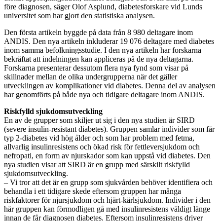
före diagnosen, säger Olof Asplund, diabetesforskare vid Lunds
universitet som har gjort den statistiska analysen.
Den första artikeln byggde på data från 8 980 deltagare inom
ANDIS. Den nya artikeln inkluderar 19 076 deltagare med diabetes
inom samma befolkningsstudie. I den nya artikeln har forskarna
bekräftat att indelningen kan appliceras på de nya deltagarna.
Forskarna presenterar dessutom flera nya fynd som visar på
skillnader mellan de olika undergrupperna när det gäller
utvecklingen av komplikationer vid diabetes. Denna del av analysen
har genomförts på både nya och tidigare deltagare inom ANDIS.
Riskfylld sjukdomsutveckling
En av de grupper som skiljer ut sig i den nya studien är SIRD
(severe insulin-resistant diabetes). Gruppen samlar individer som får
typ 2-diabetes vid hög ålder och som har problem med fetma,
allvarlig insulinresistens och ökad risk för fettleversjukdom och
nefropati, en form av njurskador som kan uppstå vid diabetes. Den
nya studien visar att SIRD är en grupp med särskilt riskfylld
sjukdomsutveckling.
– Vi tror att det är en grupp som sjukvården behöver identifiera och
behandla i ett tidigare skede eftersom gruppen har många
riskfaktorer för njursjukdom och hjärt-kärlsjukdom. Individer i den
här gruppen kan förmodligen gå med insulinresistens väldigt länge
innan de får diagnosen diabetes. Eftersom insulinresistens driver