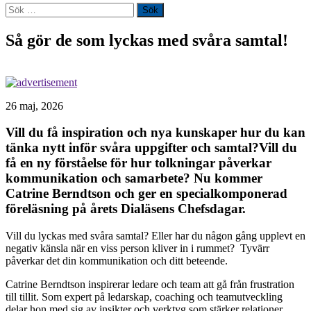
Sök
efter:
Så gör de som lyckas med svåra samtal!
26 maj, 2026
Vill du få inspiration och nya kunskaper hur du kan
tänka nytt inför svåra uppgifter och samtal?Vill du
få en ny förståelse för hur tolkningar påverkar
kommunikation och samarbete?
Nu kommer
Catrine Berndtson och ger en specialkomponerad
föreläsning på årets Dialäsens Chefsdagar.
Vill du lyckas med svåra samtal? Eller har du någon gång upplevt en
negativ känsla när en viss person kliver in i rummet? Tyvärr
påverkar det din kommunikation och ditt beteende.
Catrine Berndtson inspirerar ledare och team att gå från frustration
till tillit. Som expert på ledarskap, coaching och teamutveckling
delar hon med sig av insikter och verktyg som stärker relationer,