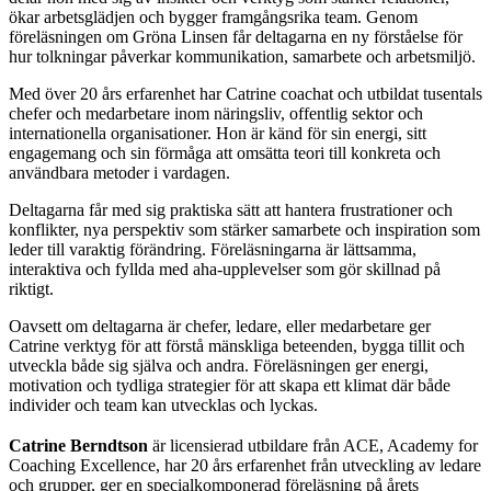
ökar arbetsglädjen och bygger framgångsrika team. Genom
föreläsningen om Gröna Linsen får deltagarna en ny förståelse för
hur tolkningar påverkar kommunikation, samarbete och arbetsmiljö.
Med över 20 års erfarenhet har Catrine coachat och utbildat tusentals
chefer och medarbetare inom näringsliv, offentlig sektor och
internationella organisationer. Hon är känd för sin energi, sitt
engagemang och sin förmåga att omsätta teori till konkreta och
användbara metoder i vardagen.
Deltagarna får med sig praktiska sätt att hantera frustrationer och
konflikter, nya perspektiv som stärker samarbete och inspiration som
leder till varaktig förändring. Föreläsningarna är lättsamma,
interaktiva och fyllda med aha-upplevelser som gör skillnad på
riktigt.
Oavsett om deltagarna är chefer, ledare, eller medarbetare ger
Catrine verktyg för att förstå mänskliga beteenden, bygga tillit och
utveckla både sig själva och andra. Föreläsningen ger energi,
motivation och tydliga strategier för att skapa ett klimat där både
individer och team kan utvecklas och lyckas.
Catrine Berndtson
är licensierad utbildare från ACE, Academy for
Coaching Excellence, har 20 års erfarenhet från utveckling av ledare
och grupper, ger en specialkomponerad föreläsning på årets