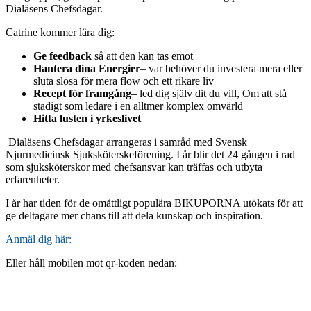
Dialäsens Chefsdagar.
Catrine kommer lära dig:
Ge feedback
så att den kan tas emot
Hantera dina Energier
– var behöver du investera mera eller
sluta slösa för mera flow och ett rikare liv
Recept för framgång
– led dig själv dit du vill, Om att stå
stadigt som ledare i en alltmer komplex omvärld
Hitta lusten i yrkeslivet
Dialäsens Chefsdagar arrangeras i samråd med Svensk
Njurmedicinsk Sjuksköterskeförening. I år blir det 24 gången i rad
som sjuksköterskor med chefsansvar kan träffas och utbyta
erfarenheter.
I år har tiden för de omåttligt populära BIKUPORNA utökats för att
ge deltagare mer chans till att dela kunskap och inspiration.
Anmäl dig här:
Eller håll mobilen mot qr-koden nedan: