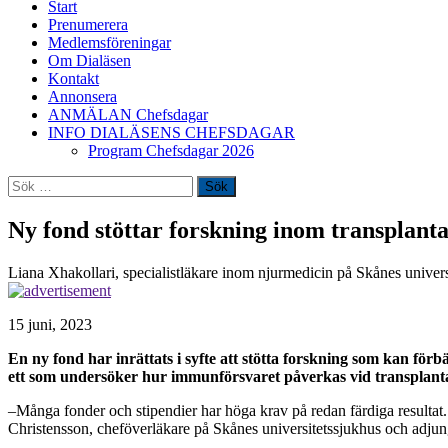
Start
Prenumerera
Medlemsföreningar
Om Dialäsen
Kontakt
Annonsera
ANMÄLAN Chefsdagar
INFO DIALÄSENS CHEFSDAGAR
Program Chefsdagar 2026
Sök
efter:
Ny fond stöttar forskning inom transplant
Liana Xhakollari, specialistläkare inom njurmedicin på Skånes univers
15 juni, 2023
En ny fond har inrättats i syfte att stötta forskning som kan för
ett som undersöker hur immunförsvaret påverkas vid transplanta
–Många fonder och stipendier har höga krav på redan färdiga resultat. V
Christensson, cheföverläkare på Skånes universitetssjukhus och adjun