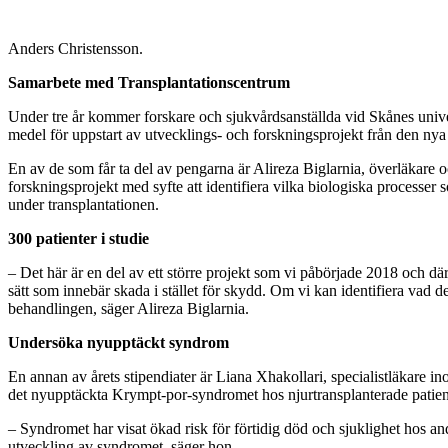
Anders Christensson.
Samarbete med Transplantationscentrum
Under tre år kommer forskare och sjukvårdsanställda vid Skånes unive
medel för uppstart av utvecklings- och forskningsprojekt från den ny
En av de som får ta del av pengarna är Alireza Biglarnia, överläkare o
forskningsprojekt med syfte att identifiera vilka biologiska processe
under transplantationen.
300 patienter i studie
– Det här är en del av ett större projekt som vi påbörjade 2018 och dä
sätt som innebär skada i stället för skydd. Om vi kan identifiera vad d
behandlingen, säger Alireza Biglarnia.
Undersöka nyupptäckt syndrom
En annan av årets stipendiater är Liana Xhakollari, specialistläkare i
det nyupptäckta Krympt-por-syndromet hos njurtransplanterade patien
– Syndromet har visat ökad risk för förtidig död och sjuklighet hos and
utveckling av syndromet, säger hon.