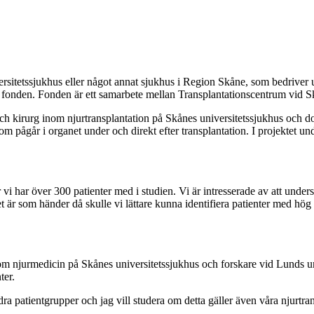
rsitetssjukhus eller något annat sjukhus i Region Skåne, som bedriver 
a fonden. Fonden är ett samarbete mellan Transplantationscentrum vid Sk
ch kirurg inom njurtransplantation på Skånes universitetssjukhus och do
r som pågår i organet under och direkt efter transplantation. I projekte
r vi har över 300 patienter med i studien. Vi är intresserade av att und
et är som händer då skulle vi lättare kunna identifiera patienter med hög
nom njurmedicin på Skånes universitetssjukhus och forskare vid Lunds un
ter.
ra patientgrupper och jag vill studera om detta gäller även våra njurtran