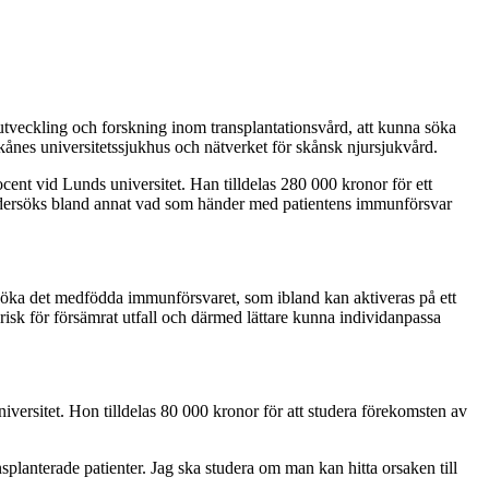
utveckling och forskning inom transplantationsvård, att kunna söka
ånes universitetssjukhus och nätverket för skånsk njursjukvård.
cent vid Lunds universitet. Han tilldelas 280 000 kronor för ett
t undersöks bland annat vad som händer med patientens immunförsvar
ersöka det medfödda immunförsvaret, som ibland kan aktiveras på ett
 risk för försämrat utfall och därmed lättare kunna individanpassa
iversitet. Hon tilldelas 80 000 kronor för att studera förekomsten av
splanterade patienter. Jag ska studera om man kan hitta orsaken till