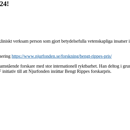
24!
kliniskt verksam person som gjort betydelsefulla vetenskapliga insatser 
nering
https://www.njurfonden.se/forskning/bengt-rippes-pris/
ramstående forskare med stor internationell ryktbarhet. Han deltog i 
itiativ till att Njurfonden inrättar Bengt Rippes forskarpris.