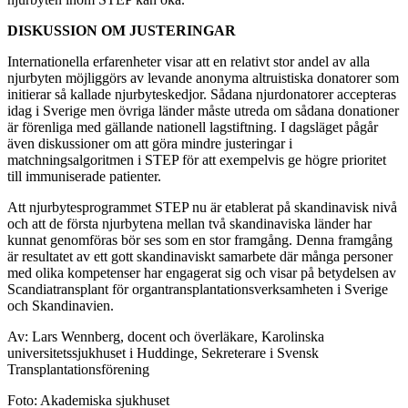
DISKUSSION OM JUSTERINGAR
Internationella erfarenheter visar att en relativt stor andel av alla
njurbyten möjliggörs av levande anonyma altruistiska donatorer som
initierar så kallade njurbyteskedjor. Sådana njurdonatorer accepteras
idag i Sverige men övriga länder måste utreda om sådana donationer
är förenliga med gällande nationell lagstiftning. I dagsläget pågår
även diskussioner om att göra mindre justeringar i
matchningsalgoritmen i STEP för att exempelvis ge högre prioritet
till immuniserade patienter.
Att njurbytesprogrammet STEP nu är etablerat på skandinavisk nivå
och att de första njurbytena mellan två skandinaviska länder har
kunnat genomföras bör ses som en stor framgång. Denna framgång
är resultatet av ett gott skandinaviskt samarbete där många personer
med olika kompetenser har engagerat sig och visar på betydelsen av
Scandiatransplant för organtransplantationsverksamheten i Sverige
och Skandinavien.
Av: Lars Wennberg, docent och överläkare, Karolinska
universitetssjukhuset i Huddinge, Sekreterare i Svensk
Transplantationsförening
Foto: Akademiska sjukhuset