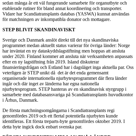
sedan många år ett väl fungerande samarbete för organutbyte och
etablerade rutiner för bland annat koordinering och transporter.
Vidare har Scandiatransplants databas (YASWA) kunnat användas
för matchningen av inkompatibla donator och mottagare.
STEP BLIVIT SKANDINAVISKT
Sverige och Danmark anslöt direkt till det nya skandinaviska
programmet medan aktuellt status varierar för övriga länder: Norge
har inväntat en ny dataskyddslagstiftning men hoppas att ansluta
under 2020. Finland kommer att ansluta när verksamheten anpassats
efter en ny lagstiftning från 2019. Island diskuterar
finansieringsfrågan och Estland har i dagsläget inga aktuella par. Oss
veterligen är STEP unikt då det är det enda gemensamt
organiserade internationella njurbytesprogrammet där flera länder
ingår och där inget av länderna har egna nationella
njurbytesprogram. STEP hanteras av en skandinavisk styrgrupp i
samarbete med databasansvariga på Scandiatransplants huvudkontor
i Århus, Danmark.
De första matchningsomgångarna i Scandiatransplants regi
genomfördes 2019 och ett flertal potentiella njurbyten kunde
identifieras. Ett första treparts-byte genomfördes oktober 2019. I
detta byte ingick dock enbart svenska par.