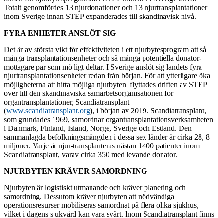
Totalt genomfördes 13 njurdonationer och 13 njurtransplantationer
inom Sverige innan STEP expanderades till skandinavisk nivå.
FYRA ENHETER ANSLÖT SIG
Det är av största vikt för effektiviteten i ett njurbytesprogram att så
många transplantationsenheter och så många potentiella donator-
mottagare par som möjligt deltar. I Sverige anslöt sig landets fyra
njurtransplantationsenheter redan från början. För att ytterligare öka
möjligheterna att hitta möjliga njurbyten, flyttades driften av STEP
över till den skandinaviska samarbetsorganisationen för
organtransplantationer, Scandiatransplant
(
www.scandiatransplant.org
), i början av 2019. Scandiatransplant,
som grundades 1969, samordnar organtransplantationsverksamheten
i Danmark, Finland, Island, Norge, Sverige och Estland. Den
sammanlagda befolkningsmängden i dessa sex länder är cirka 28, 8
miljoner. Varje år njur-transplanteras nästan 1400 patienter inom
Scandiatransplant, varav cirka 350 med levande donator.
NJURBYTEN KRÄVER SAMORDNING
Njurbyten är logistiskt utmanande och kräver planering och
samordning. Dessutom kräver njurbyten att nödvändiga
operationsresurser mobiliseras samordnat på flera olika sjukhus,
vilket i dagens sjukvård kan vara svårt. Inom Scandiatransplant finns