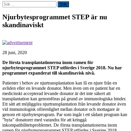
Sök
efter:
Njurbytesprogrammet STEP är nu
skandinaviskt
28 juni, 2020
De första transplantationerna inom ramen för
njurbytesprogrammet STEP utfördes i Sverige 2018. Nu har
programmet expanderat till skandinavisk nivå.
Patienter i behov av njurtransplantation kan få en njure från en
avliden eller en levande donator. Men även om en patient har en
medicinskt accepterad levande donator är det inte säkert att
transplantation kan genomföras på grund av immunologiska hinder.
Ett sätt att möjliggöra njurtransplantation från levande donator även
vid immunologisk oförenlighet mellan donator och mottagare är
genom ett njurbytesprogram. Par som ingår i ett sådant program kan
”byta” donatorer med varandra för att kringgå
inkompatibilitetsproblemet. De första transplantationerna inom
ramen för njurbytesprogrammet STEP utfördes i Sverige 2018.