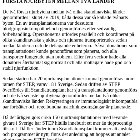
FÖRSTA NJURBYTEN MELLAN TVÅ LÄNDER
De två första njurbytena mellan två olika skandinaviska länder
genomfördes i slutet av 2019, båda dessa var så kallade tvåparts-
byten. En av transplantationerna var dessutom
blodgruppsinkompatibel och genomfördes efter sedvanlig
förbehandling. Operationerna utfördes parallellt och koordinerat på
olika skandinaviska sjukhus och njurarna transporterades sedan
mellan länderna och de deltagande enheterna. Såväl donationer som
transplantationer kunde genomföras som planerat, och alla
transporter fungerade utan problem. Efter fyra veckor hade alla
donatorer återhämtat sig normalt och alla mottagare hade god och
stabil njurfunktion.
Sedan starten har 20 njurtransplantationer kunnat genomföras inom
ramen för STEP, varav 18 i Sverige. Sedan driften av STEP
överfördes till Scandiatransplant har sju transplantationer genomförts
och de två senaste njurbytena genomfördes mellan två olika
skandinaviska länder. Rekryteringen av immunologiskt inkompatibla
par fortsätter och regelbundna matchningsomgångar är planerade.
Då det årligen görs cirka 150 njurtransplantationer med levande
givare i Sverige har STEP hittills inneburit ett mer än tioprocentigt
tillskott. Då fler länder inom Scandiatransplant kommer att ansluta,
och programmet är nytt, finns det anledning att hoppas att antalet
njurbyten inom STEP kan öka.