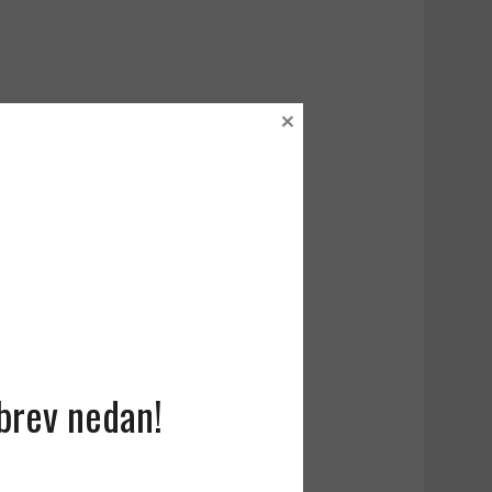
×
sbrev nedan!