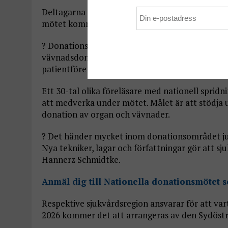
Deltagarna kommer ha möjlighet att välja ett or
mötet kommer att bjuda på både föreläsningar
? Donationsmötet vänder sig till dig som i din 
vävnadsdonation från avlidna inom sjukvården 
patientföreningar, berättar Eva Hannerz Schmi
Ett 30-tal olika föreläsare med nationell sprid
att medverka under mötet. Målet är att stödja
donation av organ och vävnader.
? Det händer mycket inom donationsområdet just
Nya tekniker, lagar och författningar gör att sj
Hannerz Schmidtke.
Anmäl dig till Nationella donationsmötet 
Respektive sjukvårdsregion ansvarar för att var
2026 kommer det att arrangeras av den Sydöstr