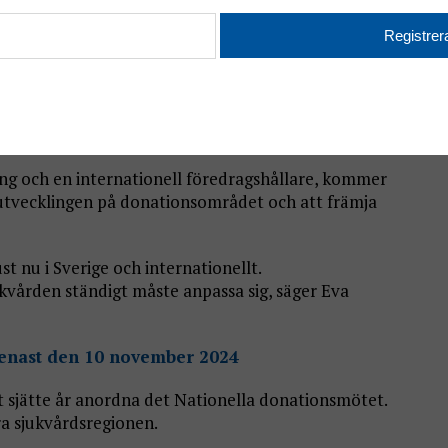
ganinriktat eller ett vävnadsinriktat program, och
 och workshops.
profession har uppdraget att främja organ- och
samt till vävnadsråd, myndigheter och
dtke.
ning och en internationell föredragshållare, kommer
 utvecklingen på donationsområdet och att främja
 nu i Sverige och internationellt.
ukvården ständigt måste anpassa sig, säger Eva
senast den 10 november 2024
t sjätte år anordna det Nationella donationsmötet.
a sjukvårdsregionen.