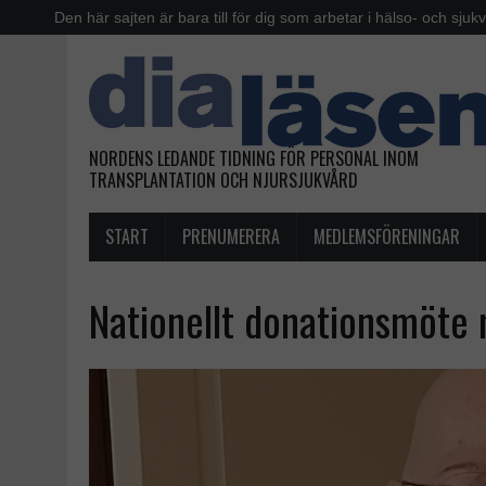
Den här sajten är bara till för dig som arbetar i hälso- och sjuk
NORDENS LEDANDE TIDNING FÖR PERSONAL INOM
TRANSPLANTATION OCH NJURSJUKVÅRD
START
PRENUMERERA
MEDLEMSFÖRENINGAR
Nationellt donationsmöte