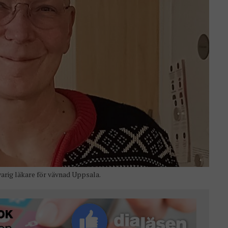
rig läkare för vävnad Uppsala.