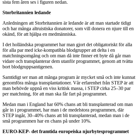
sista fem åren ses i figuren nedan.
Storbritannien ledande
Anledningen att Storbritannien är ledande är att man startade tidigt
och har många altruistiska donatorer, som vill donera en njure till en
okänd, för att hjälpa en medmänniska.
I det holländska programmet har man gjort det obligatoriskt för alla
för alla par med icke-kompatibla blodgrupper att delta i en
matchningsomgång och om man då inte finner ett byte då går man
vidare och transplanterar dem utanför programmet, genom att tvätta
bort blodgruppsantigenen.
Samtidigt ser man att många program är mycket små och inte kunnat
genomföra många transplantationer. Vår erfarenhet från STEP är att
man behövde uppnå en viss kritisk massa, i STEP cirka 25–30 par
per matchning, för att man ska får fart på programmet.
Medan man i England har 60% chans att bli transplanterad om man
går in i programmet, har man i de medelstora programmen, där
STEP ingår, 30–40% chans att bli transplanterad, medan man i de
små programmen har en chans på under 10%.
EURO-KEP- det framtida europeiska njurbytesprogrammet