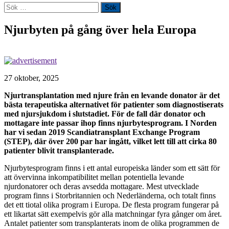
Sök
efter:
Njurbyten på gång över hela Europa
27 oktober, 2025
Njurtransplantation med njure från en levande donator är det
bästa terapeutiska alternativet för patienter som diagnostiserats
med njursjukdom i slutstadiet. För de fall där donator och
mottagare inte passar ihop finns njurbytesprogram. I Norden
har vi sedan 2019 Scandiatransplant Exchange Program
(STEP), där över 200 par har ingått, vilket lett till att cirka 80
patienter blivit transplanterade.
Njurbytesprogram finns i ett antal europeiska länder som ett sätt för
att övervinna inkompatibilitet mellan potentiella levande
njurdonatorer och deras avsedda mottagare. Mest utvecklade
program finns i Storbritannien och Nederländerna, och totalt finns
det ett tiotal olika program i Europa. De flesta program fungerar på
ett likartat sätt exempelvis gör alla matchningar fyra gånger om året.
Antalet patienter som transplanterats inom de olika programmen de