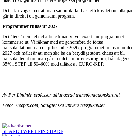
match där, går man in i det europeiska programmet.
Detta får vägas mot att man sannolikt får bäst effektivitet om alla par
går in direkt i ett gemensamt program.
Programmet rullas ut 2027
Det återstår en hel del arbete innan vi vet exakt hur programmet
kommer se ut. Vi räknar med att genomföra de första
transplantationerna i en pilotstudie 2026, programmet rullas ut under
2027 och målet är att man ska ha en betydligt större chans att bli
transplanterad om man går in i detta njurbytesprogram, från dagens
35% i STEP till 50–60% med tillägg av EURO-KEP.
Av Per Lindnér, professor adjungerad transplantationskirurgi
Foto: Freepik.com, Sahlgrenska universitetssjukhuset
SHARE
TWEET
PIN
SHARE