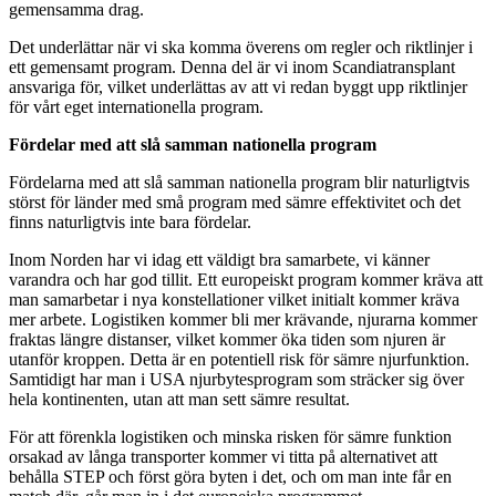
gemensamma drag.
Det underlättar när vi ska komma överens om regler och riktlinjer i
ett gemensamt program. Denna del är vi inom Scandiatransplant
ansvariga för, vilket underlättas av att vi redan byggt upp riktlinjer
för vårt eget internationella program.
Fördelar med att slå samman nationella program
Fördelarna med att slå samman nationella program blir naturligtvis
störst för länder med små program med sämre effektivitet och det
finns naturligtvis inte bara fördelar.
Inom Norden har vi idag ett väldigt bra samarbete, vi känner
varandra och har god tillit. Ett europeiskt program kommer kräva att
man samarbetar i nya konstellationer vilket initialt kommer kräva
mer arbete. Logistiken kommer bli mer krävande, njurarna kommer
fraktas längre distanser, vilket kommer öka tiden som njuren är
utanför kroppen. Detta är en potentiell risk för sämre njurfunktion.
Samtidigt har man i USA njurbytesprogram som sträcker sig över
hela kontinenten, utan att man sett sämre resultat.
För att förenkla logistiken och minska risken för sämre funktion
orsakad av långa transporter kommer vi titta på alternativet att
behålla STEP och först göra byten i det, och om man inte får en