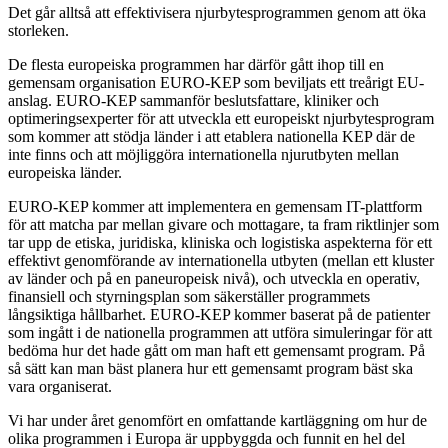
Det går alltså att effektivisera njurbytesprogrammen genom att öka
storleken.
De flesta europeiska programmen har därför gått ihop till en
gemensam organisation EURO-KEP som beviljats ett treårigt EU-
anslag. EURO-KEP sammanför beslutsfattare, kliniker och
optimeringsexperter för att utveckla ett europeiskt njurbytesprogram
som kommer att stödja länder i att etablera nationella KEP där de
inte finns och att möjliggöra internationella njurutbyten mellan
europeiska länder.
EURO-KEP kommer att implementera en gemensam IT-plattform
för att matcha par mellan givare och mottagare, ta fram riktlinjer som
tar upp de etiska, juridiska, kliniska och logistiska aspekterna för ett
effektivt genomförande av internationella utbyten (mellan ett kluster
av länder och på en paneuropeisk nivå), och utveckla en operativ,
finansiell och styrningsplan som säkerställer programmets
långsiktiga hållbarhet. EURO-KEP kommer baserat på de patienter
som ingått i de nationella programmen att utföra simuleringar för att
bedöma hur det hade gått om man haft ett gemensamt program. På
så sätt kan man bäst planera hur ett gemensamt program bäst ska
vara organiserat.
Vi har under året genomfört en omfattande kartläggning om hur de
olika programmen i Europa är uppbyggda och funnit en hel del