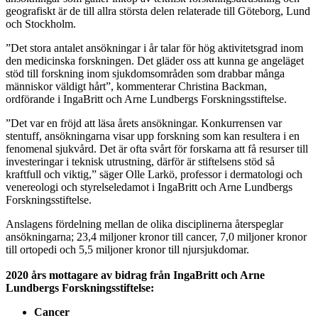
geografiskt är de till allra största delen relaterade till Göteborg, Lund
och Stockholm.
”Det stora antalet ansökningar i år talar för hög aktivitetsgrad inom
den medicinska forskningen. Det gläder oss att kunna ge angeläget
stöd till forskning inom sjukdomsområden som drabbar många
människor väldigt hårt”, kommenterar Christina Backman,
ordförande i IngaBritt och Arne Lundbergs Forskningsstiftelse.
”Det var en fröjd att läsa årets ansökningar. Konkurrensen var
stentuff, ansökningarna visar upp forskning som kan resultera i en
fenomenal sjukvård. Det är ofta svårt för forskarna att få resurser till
investeringar i teknisk utrustning, därför är stiftelsens stöd så
kraftfull och viktig,” säger Olle Larkö, professor i dermatologi och
venereologi och styrelseledamot i IngaBritt och Arne Lundbergs
Forskningsstiftelse.
Anslagens fördelning mellan de olika disciplinerna återspeglar
ansökningarna; 23,4 miljoner kronor till cancer, 7,0 miljoner kronor
till ortopedi och 5,5 miljoner kronor till njursjukdomar.
2020 års mottagare av bidrag från IngaBritt och Arne
Lundbergs Forskningsstiftelse:
Cancer