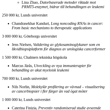
Lina Zhao,
Datorbaserade metoder riktade mot
PRMT5-enzymet, bidrar till behandlingen av leukemi
250 000 kr, Lunds universitet
Chandrasekhar Kanduri,
Long noncoding RNAs in cancer:
From basic mechanisms to therapeutic applications
3 000 000 kr, Göteborgs universitet
Jens Nielsen,
Validering av glykosaminoglykaner som en
likvidbiopsiplatform för diagnos av urologiska cancerformer
1 500 000 kr, Chalmers tekniska högskola
Marcus Järås,
Utveckling av nya immunterapier för
behandling av akut myeloisk leukemi
700 000 kr, Lunds universitet
Nils Norlin,
Molekylär profilering av vävnad – visualisering
av cancerbiopsier i fler färger än vad ögat möter
1 000 000 kr, Lunds universitet
Caterina Finizia,
Preventiv randomiserad studie avseende