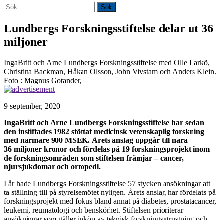
Sök
efter:
Lundbergs Forskningsstiftelse delar ut 36
miljoner
IngaBritt och Arne Lundbergs Forskningsstiftelse med Olle Larkö,
Christina Backman, Håkan Olsson, John Vivstam och Anders Klein.
Foto : Magnus Gotander,
9 september, 2020
IngaBritt och Arne Lundbergs Forskningsstiftelse har sedan
den instiftades 1982 stöttat medicinsk vetenskaplig forskning
med närmare 900 MSEK. Årets anslag uppgår till nära
36 miljoner kronor och fördelas på 19 forskningsprojekt inom
de forskningsområden som stiftelsen främjar – cancer,
njursjukdomar och ortopedi.
I år hade Lundbergs Forskningsstiftelse 57 stycken ansökningar att
ta ställning till på styrelsemötet nyligen. Årets anslag har fördelats på
forsknings­projekt med fokus bland annat på diabetes, prostata­cancer,
leukemi, reumatologi och benskörhet. Stiftelsen prioriterar
ansökningar som gäller inköp av teknisk forskningsutrustning och