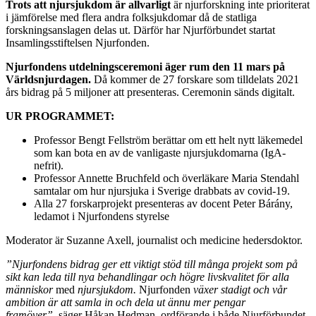
Trots att njursjukdom är allvarligt
är njurforskning inte prioriterat
i jämförelse med flera andra folksjukdomar då de statliga
forskningsanslagen delas ut. Därför har Njurförbundet startat
Insamlingsstiftelsen Njurfonden.
Njurfondens utdelningsceremoni äger rum den 11 mars på
Världsnjurdagen.
Då kommer de 27 forskare som tilldelats 2021
års bidrag på 5 miljoner att presenteras. Ceremonin sänds digitalt.
UR PROGRAMMET:
Professor Bengt Fellström berättar om ett helt nytt läkemedel
som kan bota en av de vanligaste njursjukdomarna (IgA-
nefrit).
Professor Annette Bruchfeld och överläkare Maria Stendahl
samtalar om hur njursjuka i Sverige drabbats av covid-19.
Alla 27 forskarprojekt presenteras av docent Peter Bárány,
ledamot i Njurfondens styrelse
Moderator är Suzanne Axell, journalist och medicine hedersdoktor.
”Njurfondens bidrag ger ett viktigt stöd till många projekt som på
sikt kan leda till nya behandlingar och högre livskvalitet för alla
människor
med
njursjukdom.
Njurfonden
växer stadigt och vår
ambition är att samla in och dela ut ännu mer pengar
framöver”,
säger Håkan Hedman, ordförande i både Njurförbundet