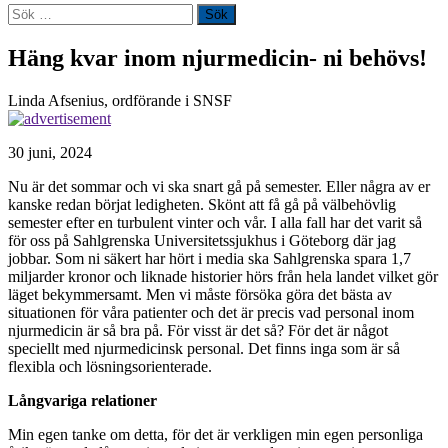
Sök
efter:
Häng kvar inom njurmedicin- ni behövs!
Linda Afsenius, ordförande i SNSF
30 juni, 2024
Nu är det sommar och vi ska snart gå på semester. Eller några av er
kanske redan börjat ledigheten. Skönt att få gå på välbehövlig
semester efter en turbulent vinter och vår. I alla fall har det varit så
för oss på Sahlgrenska Universitetssjukhus i Göteborg där jag
jobbar. Som ni säkert har hört i media ska Sahlgrenska spara 1,7
miljarder kronor och liknade historier hörs från hela landet vilket gör
läget bekymmersamt. Men vi måste försöka göra det bästa av
situationen för våra patienter och det är precis vad personal inom
njurmedicin är så bra på. För visst är det så? För det är något
speciellt med njurmedicinsk personal. Det finns inga som är så
flexibla och lösningsorienterade.
Långvariga relationer
Min egen tanke om detta, för det är verkligen min egen personliga