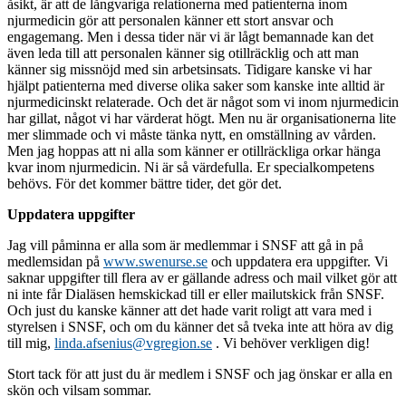
åsikt, är att de långvariga relationerna med patienterna inom
njurmedicin gör att personalen känner ett stort ansvar och
engagemang. Men i dessa tider när vi är lågt bemannade kan det
även leda till att personalen känner sig otillräcklig och att man
känner sig missnöjd med sin arbetsinsats. Tidigare kanske vi har
hjälpt patienterna med diverse olika saker som kanske inte alltid är
njurmedicinskt relaterade. Och det är något som vi inom njurmedicin
har gillat, något vi har värderat högt. Men nu är organisationerna lite
mer slimmade och vi måste tänka nytt, en omställning av vården.
Men jag hoppas att ni alla som känner er otillräckliga orkar hänga
kvar inom njurmedicin. Ni är så värdefulla. Er specialkompetens
behövs. För det kommer bättre tider, det gör det.
Uppdatera uppgifter
Jag vill påminna er alla som är medlemmar i SNSF att gå in på
medlemsidan på
www.swenurse.se
och uppdatera era uppgifter. Vi
saknar uppgifter till flera av er gällande adress och mail vilket gör att
ni inte får Dialäsen hemskickad till er eller mailutskick från SNSF.
Och just du kanske känner att det hade varit roligt att vara med i
styrelsen i SNSF, och om du känner det så tveka inte att höra av dig
till mig,
linda.afsenius@vgregion.se
. Vi behöver verkligen dig!
Stort tack för att just du är medlem i SNSF och jag önskar er alla en
skön och vilsam sommar.