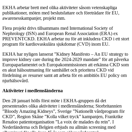
EKHA arbetar brett med olika aktiviteter såsom vetenskapliga
publikationer, möten med beslutsfattare och företrädare för EU,
awarenesskampanjer, projekt mm.
Flera projekt drivs tillsammans med International Society of
Nephrology (ISN) and European Renal Association (ERA) ex
PREVENTCKD. EKHA arbetar nu för att inkludera CKD i ett stort
program för kardiovaskulära sjukdomar (CVD) inom EU.
EKHA har nyligen lanserat ”Kidney Manifesto – An EU strategy to
improve kidney care during the 2024-2029 mandate” för att påverka
Europaparlamentet och Europakommissionen att erkänna CKD som
en akut hälsoutmaning för samhället och prioritera CKD vid
fördelning av resurser samt att arbeta för en ambitiös EU policy om
njurhälsovård.
Aktiviteter i medlemsländerna
Den 28 januari hölls först möte i EKHA-gruppen då det
presenterades olika aktiviteter i medlemsländerna; Storbritannien
”Bloody Amazing Kidneys”, Sverige ”Nationellt vårdprogram för
CKD”, Region Skåne ”Kolla vilket tryck” kampanjen, Frankrike
Renaloo patientorganisation ”La voix de malades du rein”. I
Nederländerna och Belgien erbjuds nu allmän screening med