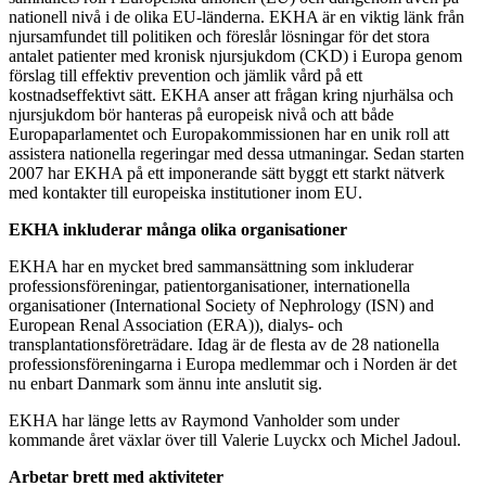
nationell nivå i de olika EU-länderna. EKHA är en viktig länk från
njursamfundet till politiken och föreslår lösningar för det stora
antalet patienter med kronisk njursjukdom (CKD) i Europa genom
förslag till effektiv prevention och jämlik vård på ett
kostnadseffektivt sätt. EKHA anser att frågan kring njurhälsa och
njursjukdom bör hanteras på europeisk nivå och att både
Europaparlamentet och Europakommissionen har en unik roll att
assistera nationella regeringar med dessa utmaningar. Sedan starten
2007 har EKHA på ett imponerande sätt byggt ett starkt nätverk
med kontakter till europeiska institutioner inom EU.
EKHA inkluderar många olika organisationer
EKHA har en mycket bred sammansättning som inkluderar
professionsföreningar, patientorganisationer, internationella
organisationer (International Society of Nephrology (ISN) and
European Renal Association (ERA)), dialys- och
transplantationsföreträdare. Idag är de flesta av de 28 nationella
professionsföreningarna i Europa medlemmar och i Norden är det
nu enbart Danmark som ännu inte anslutit sig.
EKHA har länge letts av Raymond Vanholder som under
kommande året växlar över till Valerie Luyckx och Michel Jadoul.
Arbetar brett med aktiviteter