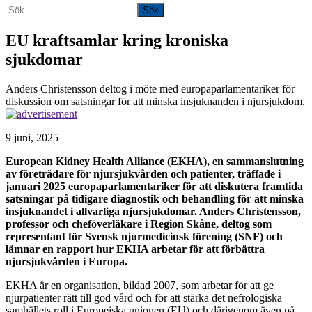
Sök
efter:
EU kraftsamlar kring kroniska
sjukdomar
Anders Christensson deltog i möte med europaparlamentariker för
diskussion om satsningar för att minska insjuknanden i njursjukdom.
9 juni, 2025
European Kidney Health Alliance (EKHA), en sammanslutning
av företrädare för njursjukvården och patienter, träffade i
januari 2025 europaparlamentariker för att diskutera framtida
satsningar på tidigare diagnostik och behandling för att minska
insjuknandet i allvarliga njursjukdomar. Anders Christensson,
professor och cheföverläkare i Region Skåne, deltog som
representant för Svensk njurmedicinsk förening (SNF) och
lämnar en rapport hur EKHA arbetar för att förbättra
njursjukvården i Europa.
EKHA är en organisation, bildad 2007, som arbetar för att ge
njurpatienter rätt till god vård och för att stärka det nefrologiska
samhällets roll i Europeiska unionen (EU) och därigenom även på