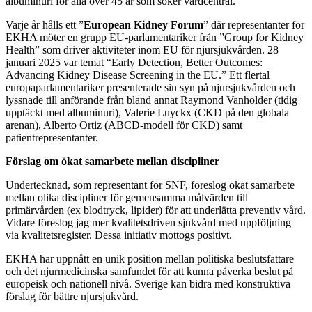
albuminuri för alla över 45 år som söker vårdcentral.
Varje år hålls ett ”
European Kidney Forum
” där representanter för
EKHA möter en grupp EU-parlamentariker från ”Group for Kidney
Health” som driver aktiviteter inom EU för njursjukvården. 28
januari 2025 var temat “Early Detection, Better Outcomes:
Advancing Kidney Disease Screening in the EU.” Ett flertal
europaparlamentariker presenterade sin syn på njursjukvården och
lyssnade till anförande från bland annat Raymond Vanholder (tidig
upptäckt med albuminuri), Valerie Luyckx (CKD på den globala
arenan), Alberto Ortiz (ABCD-modell för CKD) samt
patientrepresentanter.
Förslag om ökat samarbete mellan discipliner
Undertecknad, som representant för SNF, föreslog ökat samarbete
mellan olika discipliner för gemensamma målvärden till
primärvården (ex blodtryck, lipider) för att underlätta preventiv vård.
Vidare föreslog jag mer kvalitetsdriven sjukvård med uppföljning
via kvalitetsregister. Dessa initiativ mottogs positivt.
EKHA har uppnått en unik position mellan politiska beslutsfattare
och det njurmedicinska samfundet för att kunna påverka beslut på
europeisk och nationell nivå. Sverige kan bidra med konstruktiva
förslag för bättre njursjukvård.