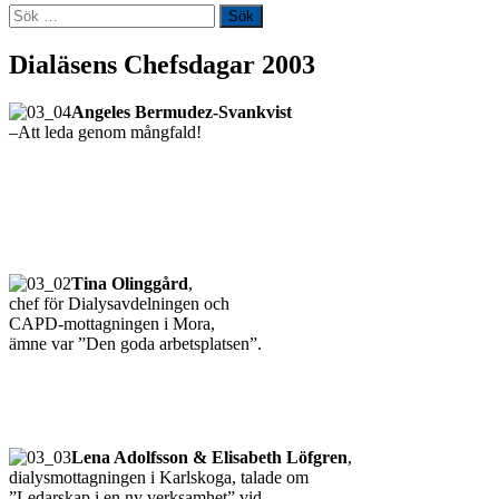
Sök
efter:
Dialäsens Chefsdagar 2003
Angeles Bermudez-Svankvist
–Att leda genom mångfald!
Tina Olinggård
,
chef för Dialysavdelningen och
CAPD-mottagningen i Mora,
ämne var ”Den goda arbetsplatsen”.
Lena Adolfsson & Elisabeth Löfgren
,
dialysmottagningen i Karlskoga, talade om
”Ledarskap i en ny verksamhet” vid