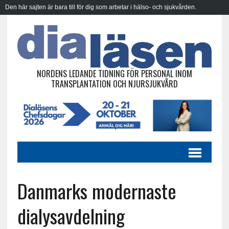
Den här sajten är bara till för dig som arbetar i hälso- och sjukvården.
NORDENS LEDANDE TIDNING FÖR PERSONAL INOM
TRANSPLANTATION OCH NJURSJUKVÅRD
Danmarks modernaste
dialysavdelning