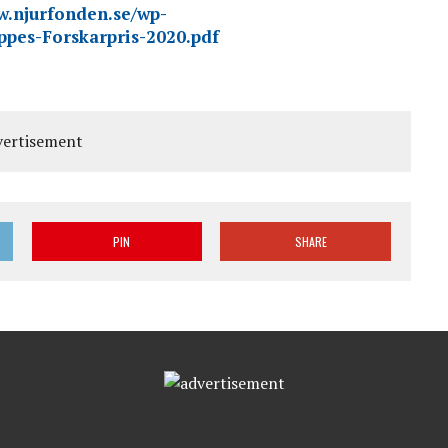
w.njurfonden.se/wp-
ppes-Forskarpris-2020.pdf
PIN
SHARE