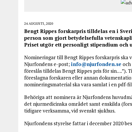
24 AUGUSTI, 2020
Bengt Rippes forskarpris tilldelas en i Sve
person som gjort betydelsefulla vetenskap
Priset utgör ett personligt stipendium och 
Nomineringar till Bengt Rippes forskarpris ska 
Njurfondens e-post;
info@njurfonden.se
och 
föreslås tilldelas Bengt Rippes pris för sin….”). 
föreslagna forskaren eller annan dokumentation
nomineringsmaterial ska vara samlat i en pdf-f
Behöriga att nominera är Njurfondens huvudmä
det njurmedicinska området samt enskilda (for
tidigare verksamma, vid svenskt sjukhus.
Njurfondens styrelse fattar i december 2020 be