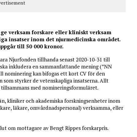
rige verksam
forskare eller kliniskt verksam
liga insatser inom det njurmedicinska området.
uppgår till 50 000 kronor.
vara Njurfonden tillhanda senast 2020-10-31 till
ska inkludera en sammanfattande mening (”NN
Till nominering kan bifogas ett kort CV för den
 som styrker de vetenskapliga insatserna. Allt
il tillsammans med nomineringsformuläret.
n, kliniker och akademiska forskningsenheter inom
skare, läkare, omvårdnadspersonal) verksamma, eller
slut om mottagare av Bengt Rippes forskarpris.