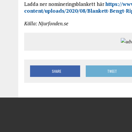
Ladda ner nomineringsblankett här
https://ww
content/uploads/2020/08/Blankett-Bengt-Ri
Källa: Njurfonden.se
SHARE
TWEET