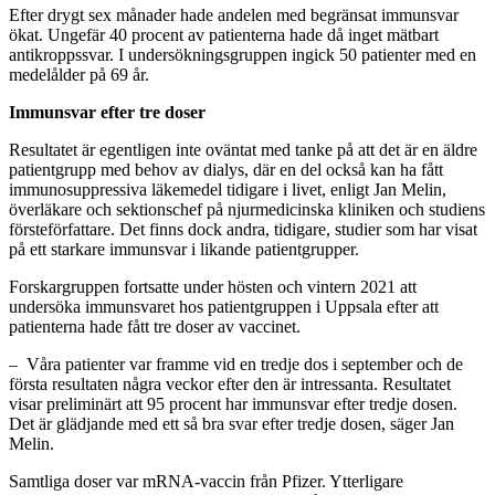
Efter drygt sex månader hade andelen med begränsat immunsvar
ökat. Ungefär 40 procent av patienterna hade då inget mätbart
antikroppssvar. I undersökningsgruppen ingick 50 patienter med en
medelålder på 69 år.
Immunsvar efter tre doser
Resultatet är egentligen inte oväntat med tanke på att det är en äldre
patientgrupp med behov av dialys, där en del också kan ha fått
immunosuppressiva läkemedel tidigare i livet, enligt Jan Melin,
överläkare och sektionschef på njurmedicinska kliniken och studiens
försteförfattare. Det finns dock andra, tidigare, studier som har visat
på ett starkare immunsvar i likande patientgrupper.
Forskargruppen fortsatte under hösten och vintern 2021 att
undersöka immunsvaret hos patientgruppen i Uppsala efter att
patienterna hade fått tre doser av vaccinet.
– Våra patienter var framme vid en tredje dos i september och de
första resultaten några veckor efter den är intressanta. Resultatet
visar preliminärt att 95 procent har immunsvar efter tredje dosen.
Det är glädjande med ett så bra svar efter tredje dosen, säger Jan
Melin.
Samtliga doser var mRNA-vaccin från Pfizer. Ytterligare