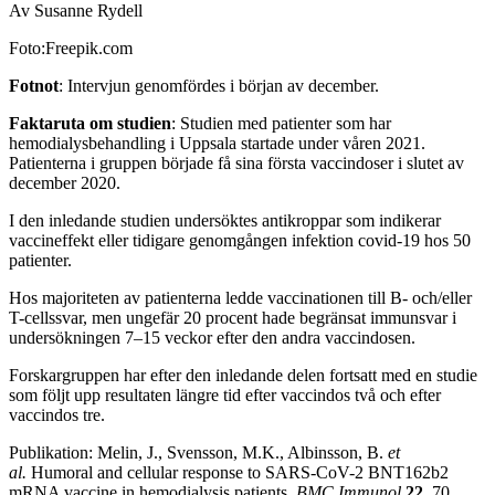
Av Susanne Rydell
Foto:Freepik.com
Fotnot
: Intervjun genomfördes i början av december.
Faktaruta om studien
: Studien med patienter som har
hemodialysbehandling i Uppsala startade under våren 2021.
Patienterna i gruppen började få sina första vaccindoser i slutet av
december 2020.
I den inledande studien undersöktes antikroppar som indikerar
vaccineffekt eller tidigare genomgången infektion covid-19 hos 50
patienter.
Hos majoriteten av patienterna ledde vaccinationen till B- och/eller
T-cellssvar, men ungefär 20 procent hade begränsat immunsvar i
undersökningen 7–15 veckor efter den andra vaccindosen.
Forskargruppen har efter den inledande delen fortsatt med en studie
som följt upp resultaten längre tid efter vaccindos två och efter
vaccindos tre.
Publikation: Melin, J., Svensson, M.K., Albinsson, B.
et
al.
Humoral and cellular response to SARS-CoV-2 BNT162b2
mRNA vaccine in hemodialysis patients.
BMC Immunol
22,
70