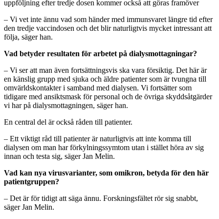
uppföljning efter tredje dosen kommer också att göras framöver
– Vi vet inte ännu vad som händer med immunsvaret längre tid efter
den tredje vaccindosen och det blir naturligtvis mycket intressant att
följa, säger han.
Vad betyder resultaten för arbetet på dialysmottagningar?
– Vi ser att man även fortsättningsvis ska vara försiktig. Det här är
en känslig grupp med sjuka och äldre patienter som är tvungna till
omvärldskontakter i samband med dialysen. Vi fortsätter som
tidigare med ansiktsmask för personal och de övriga skyddsåtgärder
vi har på dialysmottagningen, säger han.
En central del är också råden till patienter.
– Ett viktigt råd till patienter är naturligtvis att inte komma till
dialysen om man har förkylningssymtom utan i stället höra av sig
innan och testa sig, säger Jan Melin.
Vad kan nya virusvarianter, som omikron, betyda för den här
patientgruppen?
– Det är för tidigt att säga ännu. Forskningsfältet rör sig snabbt,
säger Jan Melin.