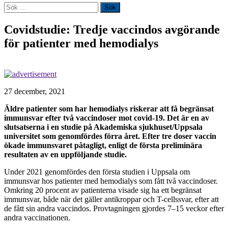
Sök
efter:
Covidstudie: Tredje vaccindos avgörande
för patienter med hemodialys
27 december, 2021
Äldre patienter som har hemodialys riskerar att få begränsat
immunsvar efter två vaccindoser mot covid-19. Det är en av
slutsatserna i en studie på Akademiska sjukhuset/Uppsala
universitet som genomfördes förra året. Efter tre doser vaccin
ökade immunsvaret påtagligt, enligt de första preliminära
resultaten av en uppföljande studie.
Under 2021 genomfördes den första studien i Uppsala om
immunsvar hos patienter med hemodialys som fått två vaccindoser.
Omkring 20 procent av patienterna visade sig ha ett begränsat
immunsvar, både när det gäller antikroppar och T-cellssvar, efter att
de fått sin andra vaccindos. Provtagningen gjordes 7–15 veckor efter
andra vaccinationen.