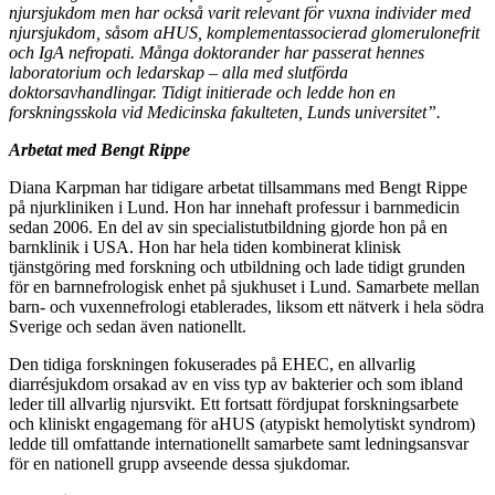
njursjukdom men har också varit relevant för vuxna individer med
njursjukdom, såsom aHUS, komplementassocierad glomerulonefrit
och IgA nefropati. Många doktorander har passerat hennes
laboratorium och ledarskap – alla med slutförda
doktorsavhandlingar. Tidigt initierade och ledde hon en
forskningsskola vid Medicinska fakulteten, Lunds universitet”.
Arbetat med Bengt Rippe
Diana Karpman har tidigare arbetat tillsammans med Bengt Rippe
på njurkliniken i Lund. Hon har innehaft professur i barnmedicin
sedan 2006. En del av sin specialistutbildning gjorde hon på en
barnklinik i USA. Hon har hela tiden kombinerat klinisk
tjänstgöring med forskning och utbildning och lade tidigt grunden
för en barnnefrologisk enhet på sjukhuset i Lund. Samarbete mellan
barn- och vuxennefrologi etablerades, liksom ett nätverk i hela södra
Sverige och sedan även nationellt.
Den tidiga forskningen fokuserades på EHEC, en allvarlig
diarrésjukdom orsakad av en viss typ av bakterier och som ibland
leder till allvarlig njursvikt. Ett fortsatt fördjupat forskningsarbete
och kliniskt engagemang för aHUS (atypiskt hemolytiskt syndrom)
ledde till omfattande internationellt samarbete samt ledningsansvar
för en nationell grupp avseende dessa sjukdomar.