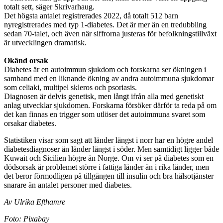
totalt sett, säger Skrivarhaug.
Det högsta antalet registrerades 2022, då totalt 512 barn
nyregistrerades med typ 1-diabetes. Det är mer än en tredubbling
sedan 70-talet, och även när siffrorna justeras för befolkningstillväxt
är utvecklingen dramatisk.
Okänd orsak
Diabetes är en autoimmun sjukdom och forskarna ser ökningen i
samband med en liknande ökning av andra autoimmuna sjukdomar
som celiaki, multipel skleros och psoriasis.
Diagnosen är delvis genetisk, men långt ifrån alla med genetiskt
anlag utvecklar sjukdomen. Forskarna försöker därför ta reda på om
det kan finnas en trigger som utlöser det autoimmuna svaret som
orsakar diabetes.
Statistiken visar som sagt att länder längst i norr har en högre andel
diabetesdiagnoser än länder längst i söder. Men samtidigt ligger både
Kuwait och Sicilien högre än Norge. Om vi ser på diabetes som en
dödsorsak är problemet större i fattiga länder än i rika länder, men
det beror förmodligen på tillgången till insulin och bra hälsotjänster
snarare än antalet personer med diabetes.
Av Ulrika Efthamre
Foto: Pixabay