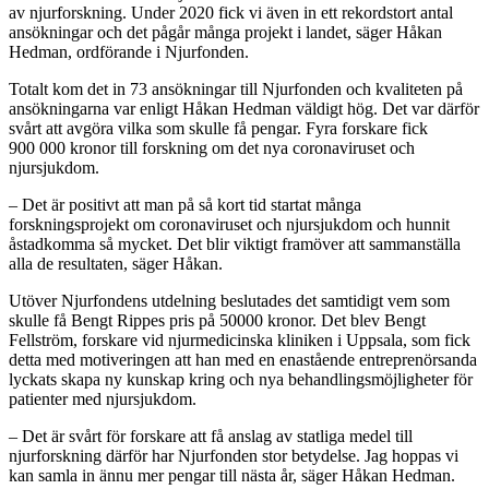
av njurforskning. Under 2020 fick vi även in ett rekordstort antal
ansökningar och det pågår många projekt i landet, säger Håkan
Hedman, ordförande i Njurfonden.
Totalt kom det in 73 ansökningar till Njurfonden och kvaliteten på
ansökningarna var enligt Håkan Hedman väldigt hög. Det var därför
svårt att avgöra vilka som skulle få pengar. Fyra forskare fick
900 000 kronor till forskning om det nya coronaviruset och
njursjukdom.
– Det är positivt att man på så kort tid startat många
forskningsprojekt om coronaviruset och njursjukdom och hunnit
åstadkomma så mycket. Det blir viktigt framöver att sammanställa
alla de resultaten, säger Håkan.
Utöver Njurfondens utdelning beslutades det samtidigt vem som
skulle få Bengt Rippes pris på 50000 kronor. Det blev Bengt
Fellström, forskare vid njurmedicinska kliniken i Uppsala, som fick
detta med motiveringen att han med en enastående entreprenörsanda
lyckats skapa ny kunskap kring och nya behandlingsmöjligheter för
patienter med njursjukdom.
– Det är svårt för forskare att få anslag av statliga medel till
njurforskning därför har Njurfonden stor betydelse. Jag hoppas vi
kan samla in ännu mer pengar till nästa år, säger Håkan Hedman.