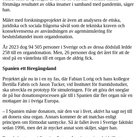
förutsäga resultatet av olika insatser i samband med pandemin, säger
han.
Målet med forskningsprojektet är även att analysera de etiska,
juridiska och sociala frågorna såväl som de tekniska kraven och
konsekvenserna av användningen av agentsimulering för
beslutsfattandet inom organdonation.
År 2023 dog 94 505 personer i Sverige och av dessa dödsfall ledde
258 till en organdonation. Men, 26 personer dog det året för att de
stod på en väntelista till ett organ de aldrig fick.
Spanien ett föregångsland
Projektet går nu in i en ny fas, där Fabian Lorig och hans kollegor
Bertilla Fabris och Jason Tucker, vid Institutet för framtidsstudier,
ska utveckla en prototyp för simuleringen. För att göra det sneglar
de på hur donationsprocessen går till i Spanien där fler organ når en
mottagare än i övriga Europa.
– I Spanien måste donatorn, när den var i livet, aktivt ha sagt nej till
att donera sina organ. Annars kommer de att matchas enligt
principen om förmodat samtycke. Så är fallet även i Sverige faktiskt
sedan 1996, men det är mycket annat som skiljer, säger han.