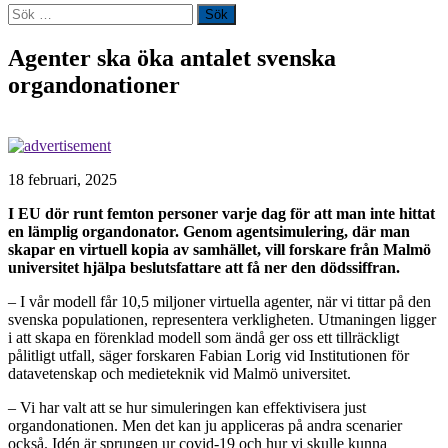
Sök
efter:
Agenter ska öka antalet svenska
organdonationer
18 februari, 2025
I EU dör runt femton personer
varje dag för att man inte hittat
en lämplig organdonator. Genom agentsimulering, där man
skapar en virtuell kopia av samhället, vill forskare från Malmö
universitet hjälpa beslutsfattare att få ner den dödssiffran.
– I vår modell får 10,5 miljoner virtuella agenter, när vi tittar på den
svenska populationen, representera verkligheten. Utmaningen ligger
i att skapa en förenklad modell som ändå ger oss ett tillräckligt
pålitligt utfall, säger forskaren Fabian Lorig vid Institutionen för
datavetenskap och medieteknik vid Malmö universitet.
– Vi har valt att se hur simuleringen kan effektivisera just
organdonationen. Men det kan ju appliceras på andra scenarier
också. Idén är sprungen ur covid-19 och hur vi skulle kunna