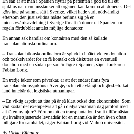
En sak är att man i Spanien flyttar på patienten i god tid till ett
sjukhus när man misstänker att organen kan komma att doneras. Det
görs inte på samma sätt i Sverige, vilket hade varit nödvändigt
eftersom den just avlidna måste befinna sig på en
intensivvårdsavdelning i Sverige för att få donera. I Spanien har
regeln fördubblat antalet möjliga donatorer.
En annan sak handlar om kontakten med den så kallade
transplantationskoordinatorn.
– Transplantationskoordinatorn är spindeln i nätet vid en donation
och tröskelvärdet för att få kontakt och diskutera en eventuell
donation med en sådan person är lägre i Spanien, säger forskaren
Fabian Lorig.
En tredje faktor som påverkar, är att det endast finns fyra
transplantationssjukhus i Sverige, och i ett avlångt och glesbefolkat
land innebär det logistiska utmaningar.
– En viktig aspekt att titta på är så klart också den ekonomiska. Som
vad kostar det exempelvis att gå i dialys varannan dag jämfört med
att få en ny njure? Förutom att en transplantation i snitt tillför nästan
sju kvalitetsjusterade levnadsår för en människa är den även oftast
billigare för samhället, säger Fabian Lorig vid Malmö universitet.
Av Ulrika Efthamre