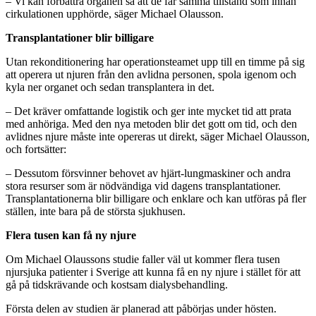
– Vi kan förbättra organen så att de får samma tillstånd som innan
cirkulationen upphörde, säger Michael Olausson.
Transplantationer blir billigare
Utan rekonditionering har operationsteamet upp till en timme på sig
att operera ut njuren från den avlidna personen, spola igenom och
kyla ner organet och sedan transplantera in det.
– Det kräver omfattande logistik och ger inte mycket tid att prata
med anhöriga. Med den nya metoden blir det gott om tid, och den
avlidnes njure måste inte opereras ut direkt, säger Michael Olausson,
och fortsätter:
– Dessutom försvinner behovet av hjärt-lungmaskiner och andra
stora resurser som är nödvändiga vid dagens transplantationer.
Transplantationerna blir billigare och enklare och kan utföras på fler
ställen, inte bara på de största sjukhusen.
Flera tusen kan få ny njure
Om Michael Olaussons studie faller väl ut kommer flera tusen
njursjuka patienter i Sverige att kunna få en ny njure i stället för att
gå på tidskrävande och kostsam dialysbehandling.
Första delen av studien är planerad att påbörjas under hösten.