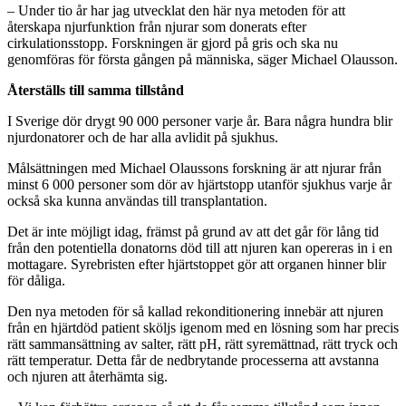
– Under tio år har jag utvecklat den här nya metoden för att
återskapa njurfunktion från njurar som donerats efter
cirkulationsstopp. Forskningen är gjord på gris och ska nu
genomföras för första gången på människa, säger Michael Olausson.
Återställs till samma tillstånd
I Sverige dör drygt 90 000 personer varje år. Bara några hundra blir
njurdonatorer och de har alla avlidit på sjukhus.
Målsättningen med Michael Olaussons forskning är att njurar från
minst 6 000 personer som dör av hjärtstopp utanför sjukhus varje år
också ska kunna användas till transplantation.
Det är inte möjligt idag, främst på grund av att det går för lång tid
från den potentiella donatorns död till att njuren kan opereras in i en
mottagare. Syrebristen efter hjärtstoppet gör att organen hinner blir
för dåliga.
Den nya metoden för så kallad rekonditionering innebär att njuren
från en hjärtdöd patient sköljs igenom med en lösning som har precis
rätt sammansättning av salter, rätt pH, rätt syremättnad, rätt tryck och
rätt temperatur. Detta får de nedbrytande processerna att avstanna
och njuren att återhämta sig.