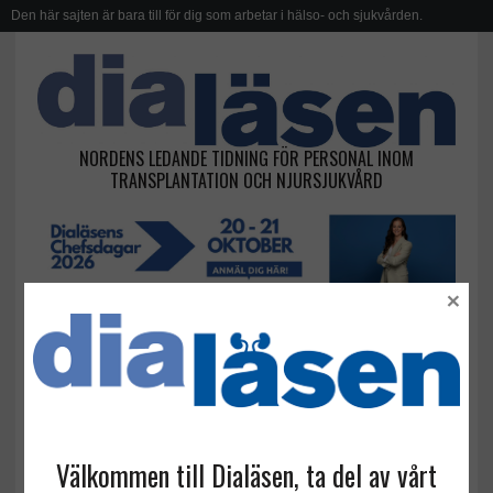
Den här sajten är bara till för dig som arbetar i hälso- och sjukvården.
NORDENS LEDANDE TIDNING FÖR PERSONAL INOM
TRANSPLANTATION OCH NJURSJUKVÅRD
×
njrdonatorch hälsa
Välkommen till Dialäsen, ta del av vårt