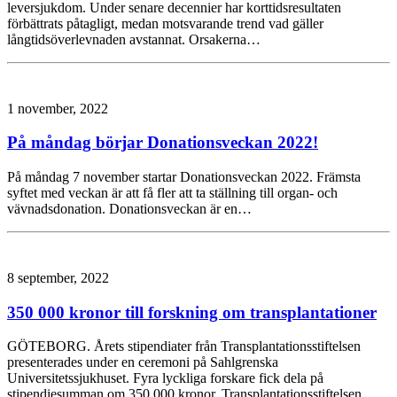
leversjukdom. Under senare decennier har korttidsresultaten
förbättrats påtagligt, medan motsvarande trend vad gäller
långtidsöverlevnaden avstannat. Orsakerna…
1 november, 2022
På måndag börjar Donationsveckan 2022!
På måndag 7 november startar Donationsveckan 2022. Främsta
syftet med veckan är att få fler att ta ställning till organ- och
vävnadsdonation. Donationsveckan är en…
8 september, 2022
350 000 kronor till forskning om transplantationer
GÖTEBORG. Årets stipendiater från Transplantationsstiftelsen
presenterades under en ceremoni på Sahlgrenska
Universitetssjukhuset. Fyra lyckliga forskare fick dela på
stipendiesumman om 350 000 kronor. Transplantationsstiftelsen