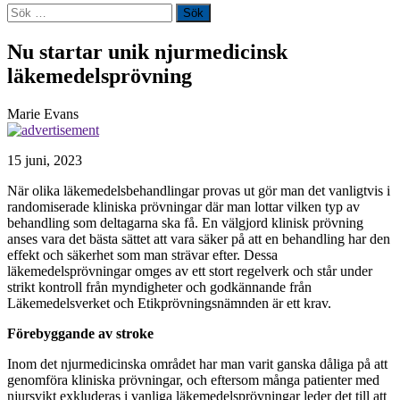
Sök
efter:
Nu startar unik njurmedicinsk
läkemedelsprövning
Marie Evans
15 juni, 2023
När olika läkemedelsbehandlingar provas ut gör man det vanligtvis i
randomiserade kliniska prövningar där man lottar vilken typ av
behandling som deltagarna ska få. En välgjord klinisk prövning
anses vara det bästa sättet att vara säker på att en behandling har den
effekt och säkerhet som man strävar efter. Dessa
läkemedelsprövningar omges av ett stort regelverk och står under
strikt kontroll från myndigheter och godkännande från
Läkemedelsverket och Etikprövningsnämnden är ett krav.
Förebyggande av stroke
Inom det njurmedicinska området har man varit ganska dåliga på att
genomföra kliniska prövningar, och eftersom många patienter med
njursvikt exkluderas i vanliga läkemedelsprövningar leder det till att