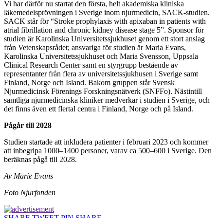
Vi har därför nu startat den första, helt akademiska kliniska
läkemedelsprövningen i Sverige inom njurmedicin, SACK-studien.
SACK står för “Stroke prophylaxis with apixaban in patients with
atrial fibrillation and chronic kidney disease stage 5”. Sponsor för
studien är Karolinska Universitetssjukhuset genom ett stort anslag
från Vetenskapsrådet; ansvariga för studien är Maria Evans,
Karolinska Universitetssjukhuset och Maria Svensson, Uppsala
Clinical Research Center samt en styrgrupp bestående av
representanter från flera av universitetssjukhusen i Sverige samt
Finland, Norge och Island. Bakom gruppen står Svensk
Njurmedicinsk Förenings Forskningsnätverk (SNFFo). Nästintill
samtliga njurmedicinska kliniker medverkar i studien i Sverige, och
det finns även ett flertal centra i Finland, Norge och på Island.
Pågår till 2028
Studien startade att inkludera patienter i februari 2023 och kommer
att inbegripa 1000–1400 personer, varav ca 500–600 i Sverige. Den
beräknas pågå till 2028.
Av Marie Evans
Foto Njurfonden
SHARE
TWEET
PIN
SHARE