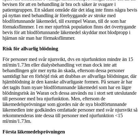
bevisen för att en behandling är bra och säker är svagare i
patientgruppen. Ett sådant område där det idag inte finns några bevis
på nyttan med behandling är förebyggande av stroke med
blodförtunnande läkemedel, till exempel Waran, till de som har
förmaksflimmer. I en mer njurfrisk population finns det övertygande
bevis för att blodförtunnande läkemedel skyddar mot blodpropp i
hjärnan när man har förmaksflimmer.
Risk för allvarlig blödning
För personer med svår njursvikt, dvs en njurfunktion mindre än 15
ml/min/1.73m eller dialysbehandling vet man dock inte att
behandlingen gör mer nytta än skada, eftersom dessa personer
samtidigt har en förhöjd risk att drabbas av allvarliga blödningar, där
hjärnblödning är den kanske allvarligaste formen. På senare år har
det tagits fram nyare blodförtunnande läkemedel som har en lägre
blödningsrisk än Waran och dessa används nu i stort sett uteslutande
till personer med bra njurfunktion. Men, eftersom de
läkemedelsprövningar som gjordes när de nya blodförtunnande
läkemedlen inte godkändes omfattade personer med svår njursvikt så
rekommenderas inte dessa till personer med njurfunktion <15
ml/min/1.73m.
Första läkemedelsprövningen