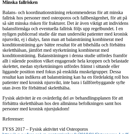
Minska fallrisken
Balans- och koordinationsträning rekommenderas för att minska
fallrisk hos personer med osteoporos och fallbenägenhet, för att på
så sätt minska risken för frakturer. Det är även viktigt att individens
balansförmåga och eventuella fallrisk följs upp regelbundet. I en
nyligen publicerad studie där man undersökt patienter med kronisk
njursvikt, ej i dialys, fann man att balansträning kombinerat med
konditionsträning gav bättre resultat för att bibehålla och förbättra
skeletthälsan, jämfört med styrketräning kombinerat med
konditionsträning. Balansträningen i denna studie utfördes framför
allt i stående position vilket engagerade hela kroppen och belastade
skelettet, medan styrketräningen utfördes främst i sittande eller
liggande position med fokus på enskilda muskelgrupper. Dessa
resultat kan indikera att balansträning kan ha en fördelaktig roll hos
patienter med kronisk njursvikt, inte bara i fallförebyggande syfte
utan även för förbättrad skeletthälsa.
Fysisk aktivitet är en ovärderlig del av behandlingsplanen för att
förbättra skeletthälsan hos den allmänna befolkningen samt hos
personer med kronisk njursjukdom!
Referenser:
FYSS 2017 – Fysisk aktivitet vid Osteoporos