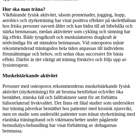
Hur ska man träna?
Viktbärande fysisk aktivitet, såsom promenader, jogging, hopp,
aerobics och styrketräning har visat positiva effekter på skeletthälsan
hos friska personer oavsett ålder och kan bidra till att bibehålla och
stärka benmassan, medan aktiviteter som cykling och simning har
låg effekt. Både tyngdkraft och muskulaturens dragkraft är
nödvändiga för att stimulera benmassan. Vid osteoporos måste
rekommenderad träningsdos hela tiden anpassas till individens
förutsättningar och behov, och sedan ökas successivt för bästa
effekt. Därför är det viktigt att träning förskrivs och följs upp av
fysioterapeut.
Muskelstärkande aktivitet
Personer med osteoporos rekommenderas muskelstärkande fysisk
aktivitet (styrketräning) för att bromsa benförlust och/eller öka
bentäthet, minska fall och fallfrakturer samt för att förbättra
hälsorelaterad livskvalitet. Det finns ett fåtal studier som undersöker
hur träning påverkar bentäthet hos patienter med kronisk njursvikt,
men en studie som undersökt patienter som tränat styrketräning med
elastiska träningsband och viktmanschetter under pågående
hemodialys-behandling har visat förbättring av deltagarnas
benmassa.