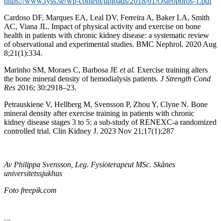
https://www.fyss.se/wp-content/uploads/2018/01/Osteoporos-1.pdf
Cardoso DF, Marques EA, Leal DV, Ferreira A, Baker LA, Smith
AC, Viana JL. Impact of physical activity and exercise on bone
health in patients with chronic kidney disease: a systematic review
of observational and experimental studies. BMC Nephrol. 2020 Aug
8;21(1):334.
Marinho SM, Moraes C, Barbosa JE
et al.
Exercise training alters
the bone mineral density of hemodialysis patients.
J Strength Cond
Res
2016; 30:2918–23.
Petrauskiene V, Hellberg M, Svensson P, Zhou Y, Clyne N. Bone
mineral density after exercise training in patients with chronic
kidney disease stages 3 to 5: a sub-study of RENEXC-a randomized
controlled trial. Clin Kidney J. 2023 Nov 21;17(1):287
Av Philippa Svensson, Leg. Fysioterapeut MSc. Skånes
universitetssjukhus
Foto freepik.com