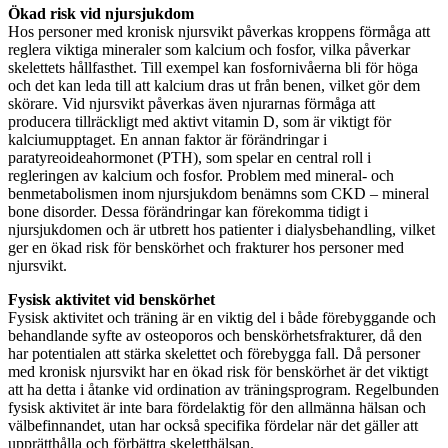
Ökad risk vid njursjukdom
Hos personer med kronisk njursvikt påverkas kroppens förmåga att
reglera viktiga mineraler som kalcium och fosfor, vilka påverkar
skelettets hållfasthet. Till exempel kan fosfornivåerna bli för höga
och det kan leda till att kalcium dras ut från benen, vilket gör dem
skörare. Vid njursvikt påverkas även njurarnas förmåga att
producera tillräckligt med aktivt vitamin D, som är viktigt för
kalciumupptaget. En annan faktor är förändringar i
paratyreoideahormonet (PTH), som spelar en central roll i
regleringen av kalcium och fosfor. Problem med mineral- och
benmetabolismen inom njursjukdom benämns som CKD – mineral
bone disorder. Dessa förändringar kan förekomma tidigt i
njursjukdomen och är utbrett hos patienter i dialysbehandling, vilket
ger en ökad risk för benskörhet och frakturer hos personer med
njursvikt.
Fysisk aktivitet vid benskörhet
Fysisk aktivitet och träning är en viktig del i både förebyggande och
behandlande syfte av osteoporos och benskörhetsfrakturer, då den
har potentialen att stärka skelettet och förebygga fall. Då personer
med kronisk njursvikt har en ökad risk för benskörhet är det viktigt
att ha detta i åtanke vid ordination av träningsprogram. Regelbunden
fysisk aktivitet är inte bara fördelaktig för den allmänna hälsan och
välbefinnandet, utan har också specifika fördelar när det gäller att
upprätthålla och förbättra skeletthälsan.