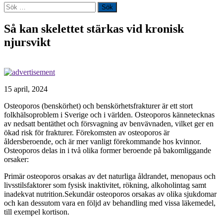
Sök
efter:
Så kan skelettet stärkas vid kronisk
njursvikt
15 april, 2024
Osteoporos (benskörhet) och benskörhetsfrakturer är ett stort
folkhälsoproblem i Sverige och i världen. Osteoporos kännetecknas
av nedsatt bentäthet och försvagning av benvävnaden, vilket ger en
ökad risk för frakturer. Förekomsten av osteoporos är
åldersberoende, och är mer vanligt förekommande hos kvinnor.
Osteoporos delas in i två olika former beroende på bakomliggande
orsaker:
Primär osteoporos orsakas av det naturliga åldrandet, menopaus och
livsstilsfaktorer som fysisk inaktivitet, rökning, alkoholintag samt
inadekvat nutrition.Sekundär osteoporos orsakas av olika sjukdomar
och kan dessutom vara en följd av behandling med vissa läkemedel,
till exempel kortison.