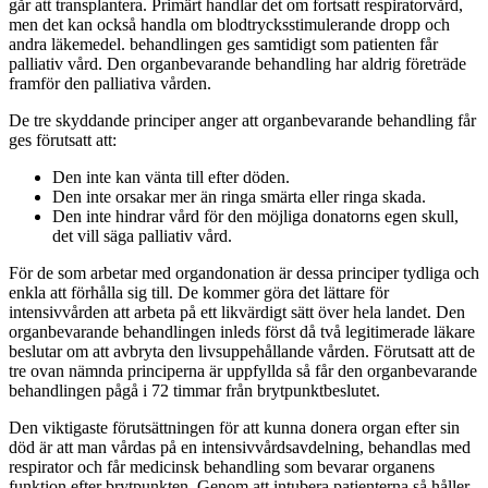
går att transplantera. Primärt handlar det om fortsatt respiratorvård,
men det kan också handla om blodtrycksstimulerande dropp och
andra läkemedel. behandlingen ges samtidigt som patienten får
palliativ vård. Den organbevarande behandling har aldrig företräde
framför den palliativa vården.
De tre skyddande principer anger att organbevarande behandling får
ges förutsatt att:
Den inte kan vänta till efter döden.
Den inte orsakar mer än ringa smärta eller ringa skada.
Den inte hindrar vård för den möjliga donatorns egen skull,
det vill säga palliativ vård.
För de som arbetar med organdonation är dessa principer tydliga och
enkla att förhålla sig till. De kommer göra det lättare för
intensivvården att arbeta på ett likvärdigt sätt över hela landet. Den
organbevarande behandlingen inleds först då två legitimerade läkare
beslutar om att avbryta den livsuppehållande vården. Förutsatt att de
tre ovan nämnda principerna är uppfyllda så får den organbevarande
behandlingen pågå i 72 timmar från brytpunktbeslutet.
Den viktigaste förutsättningen för att kunna donera organ efter sin
död är att man vårdas på en intensivvårdsavdelning, behandlas med
respirator och får medicinsk behandling som bevarar organens
funktion efter brytpunkten. Genom att intubera patienterna så håller