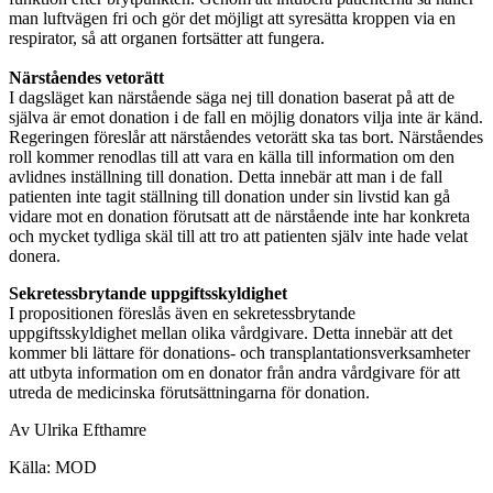
man luftvägen fri och gör det möjligt att syresätta kroppen via en
respirator, så att organen fortsätter att fungera.
Närståendes vetorätt
I dagsläget kan närstående säga nej till donation baserat på att de
själva är emot donation i de fall en möjlig donators vilja inte är känd.
Regeringen föreslår att närståendes vetorätt ska tas bort. Närståendes
roll kommer renodlas till att vara en källa till information om den
avlidnes inställning till donation. Detta innebär att man i de fall
patienten inte tagit ställning till donation under sin livstid kan gå
vidare mot en donation förutsatt att de närstående inte har konkreta
och mycket tydliga skäl till att tro att patienten själv inte hade velat
donera.
Sekretessbrytande uppgiftsskyldighet
I propositionen föreslås även en sekretessbrytande
uppgiftsskyldighet mellan olika vårdgivare. Detta innebär att det
kommer bli lättare för donations- och transplantationsverksamheter
att utbyta information om en donator från andra vårdgivare för att
utreda de medicinska förutsättningarna för donation.
Av Ulrika Efthamre
Källa: MOD