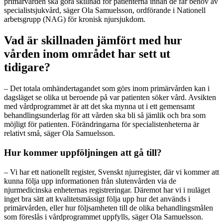
primärvården ska göra skillnad för patienterna innan de får behov av
specialistsjukvård, säger Ola Samuelsson, ordförande i Nationell
arbetsgrupp (NAG) för kronisk njursjukdom.
Vad är skillnaden jämfört med hur
vården inom området har sett ut
tidigare?
– Det totala omhändertagandet som görs inom primärvården kan i
dagsläget se olika ut beroende på var patienten söker vård. Avsikten
med vårdprogrammet är att det ska mynna ut i ett gemensamt
behandlingsunderlag för att vården ska bli så jämlik och bra som
möjligt för patienten. Förändringarna för specialistenheterna är
relativt små, säger Ola Samuelsson.
Hur kommer uppföljningen att gå till?
– Vi har ett nationellt register, Svenskt njurregister, där vi kommer att
kunna följa upp informationen från slutenvården via de
njurmedicinska enheternas registreringar. Däremot har vi i nuläget
inget bra sätt att kvalitetsmässigt följa upp hur det används i
primärvården, eller hur följsamheten till de olika behandlingsmålen
som föreslås i vårdprogrammet uppfylls, säger Ola Samuelsson.